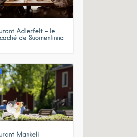
urant Adlerfelt – le
 caché de Suomenlinna
D
urant Mankeli