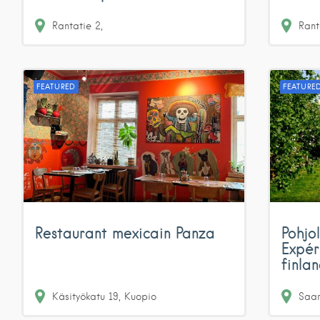
Rantatie
2
Rant
FEATURED
FEATURE
Restaurant mexicain Panza
Pohjol
Expér
finla
Käsityökatu
19
Kuopio
Saar