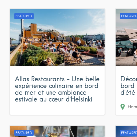
FEATURED
FEATURE
Allas Restaurants – Une belle
Décou
expérience culinaire en bord
bord 
de mer et une ambiance
d’été
estivale au cœur d’Helsinki
Hern
FEATURED
FEATURE