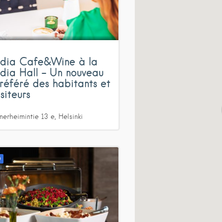
ndia Cafe&Wine à la
ndia Hall – Un nouveau
préféré des habitants et
siteurs
erheimintie
13 e
Helsinki
D