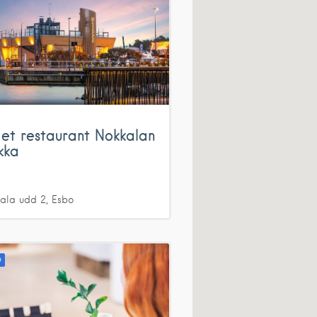
et restaurant Nokkalan
kka
ala udd
2
Esbo
D