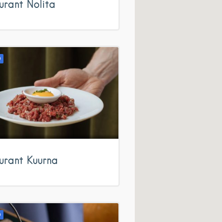
urant Nolita
D
urant Kuurna
D