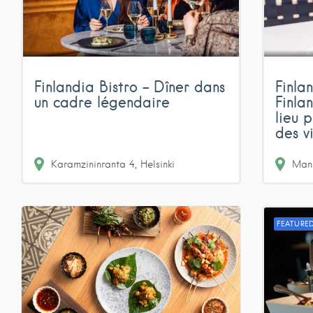
Finlandia Bistro – Dîner dans
Finla
un cadre légendaire
Finla
lieu 
des vi
Karamzininranta
4
Helsinki
Mann
FEATURE