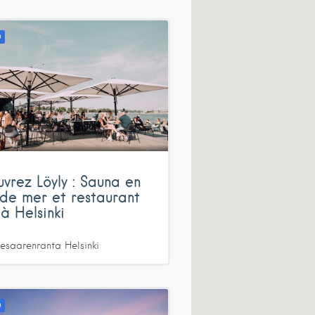
D
vrez Löyly : Sauna en
de mer et restaurant
 à Helsinki
esaarenranta
Helsinki
D