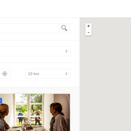
+
-
D