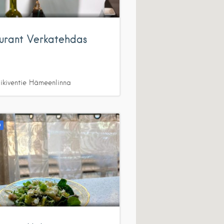
urant Verkatehdas
ikiventie
Hämeenlinna
D