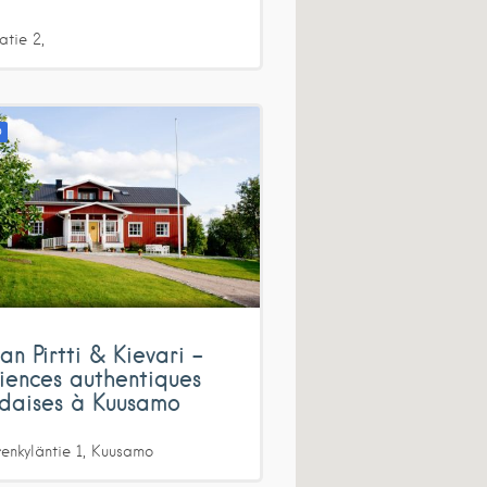
atie
2
D
an Pirtti & Kievari –
iences authentiques
ndaises à Kuusamo
enkyläntie
1
Kuusamo