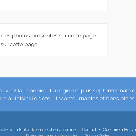
eur des photos présentes sur cette page
sur cette page.
uvrez la Laponie – La région la plus septentrionale 
ire à Helsinki en été – Incontournables et bons plans
nale de la Finlande en été et en automne
Contact
Que faire à Helsi