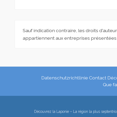
Sauf indication contraire, les droits d'aut
appartiennent aux entreprises présentées 
Datenschutzrichtlinie
Contact
Déco
Que fa
Découvrez la Laponie – La région la plus septentrio