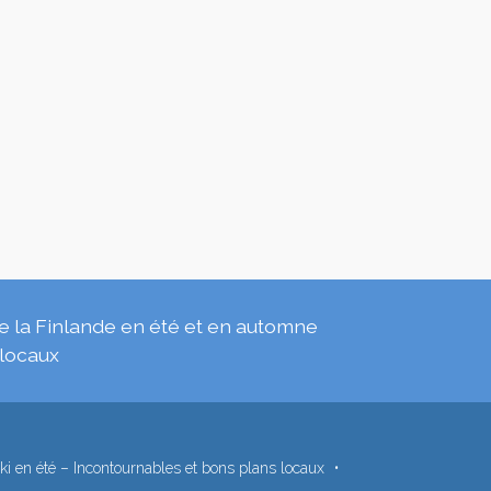
de la Finlande en été et en automne
 locaux
nki en été – Incontournables et bons plans locaux