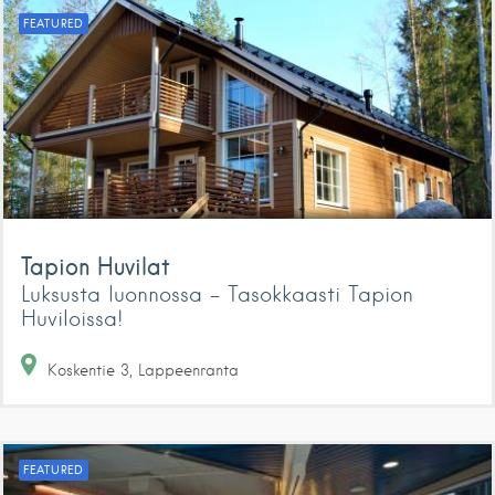
FEATURED
Tapion Huvilat
Luksusta luonnossa - Tasokkaasti Tapion
Huviloissa!
Koskentie
3
Lappeenranta
FEATURED