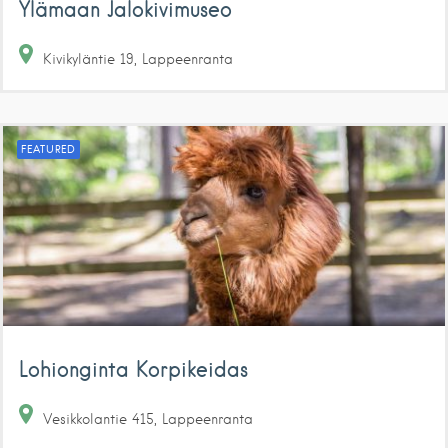
Ylämaan Jalokivimuseo
Kivikyläntie
19
Lappeenranta
FEATURED
Lohionginta Korpikeidas
Vesikkolantie
415
Lappeenranta