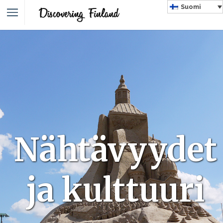
Suomi
Nähtävyydet
ja kulttuuri