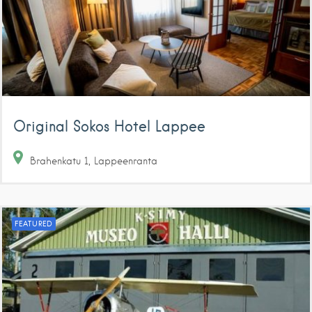
Original Sokos Hotel Lappee
Brahenkatu
1
Lappeenranta
FEATURED