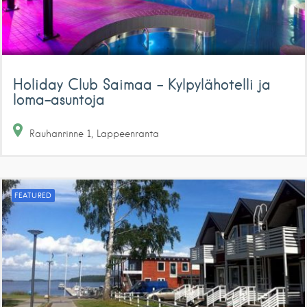
Holiday Club Saimaa – Kylpylähotelli ja
loma-asuntoja
Rauhanrinne
1
Lappeenranta
FEATURED