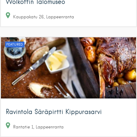
Wolkoffin Talomuseo
Kauppakatu
26
Lappeenranta
FEATURED
Ravintola Säräpirtti Kippurasarvi
Rantatie
1
Lappeenranta