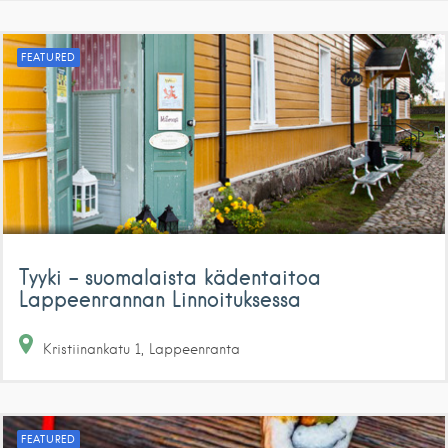
FEATURED
Tyyki – suomalaista kädentaitoa
Lappeenrannan Linnoituksessa
Kristiinankatu
1
Lappeenranta
FEATURED