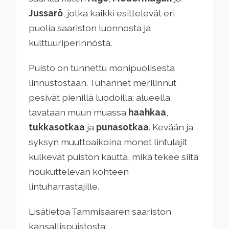
Jussarö
, jotka kaikki esittelevät eri
puolia saariston luonnosta ja
kulttuuriperinnöstä.
Puisto on tunnettu monipuolisesta
linnustostaan. Tuhannet merilinnut
pesivät pienillä luodoilla; alueella
tavataan muun muassa
haahkaa
,
tukkasotkaa
ja
punasotkaa
. Kevään ja
syksyn muuttoaikoina monet lintulajit
kulkevat puiston kautta, mikä tekee siitä
houkuttelevan kohteen
lintuharrastajille.
Lisätietoa Tammisaaren saariston
kansallispuistosta: