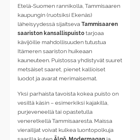
Etelä-Suomen rannikolla, Tammisaaren
kaupungin (ruotsiksi Ekenäs)
läheisyydessä sijaitseva
Tammisaaren
saariston kansallispuisto
tarjoaa
kävijöille mahdollisuuden tutustua
Itämeren saariston huikeaan
kauneuteen. Puistossa yhdistyvät suuret
metsäiset saaret, pienet kallioiset
luodot ja avarat merimaisemat.
Yksi parhaista tavoista kokea puisto on
vesiltä käsin – esimerkiksi kajakilla,
purjeveneellä tai opastetulla
veneretkellä Tammisaaresta. Maissa
vierailijat voivat kulkea luontopolkuja
saarilla kuten
Älgö
,
Modermagan
ja