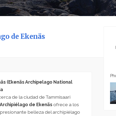
ago de Ekenäs
Pho
näs (Ekenäs Archipelago National
ia
 cerca de la ciudad de Tammisaari
 Archipiélago de Ekenäs
ofrece a los
mpresionante belleza del archipiélago