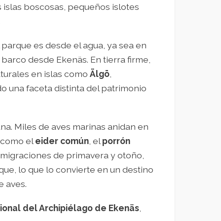
 islas boscosas, pequeños islotes
.
 parque es desde el agua, ya sea en
 barco desde Ekenäs. En tierra firme,
aturales en islas como
Älgö
,
o una faceta distinta del patrimonio
una. Miles de aves marinas anidan en
s como el
eider común
, el
porrón
s migraciones de primavera y otoño,
ue, lo que lo convierte en un destino
e aves.
onal del Archipiélago de Ekenäs
,