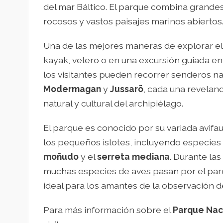
del mar Báltico. El parque combina grandes
rocosos y vastos paisajes marinos abiertos
Una de las mejores maneras de explorar el
kayak, velero o en una excursión guiada en
los visitantes pueden recorrer senderos n
Modermagan
y
Jussarö
, cada una reveland
natural y cultural del archipiélago.
El parque es conocido por su variada avifa
los pequeños islotes, incluyendo especie
moñudo
y el
serreta mediana
. Durante la
muchas especies de aves pasan por el parq
ideal para los amantes de la observación d
Para más información sobre el
Parque Naci