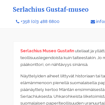
Serlachius Gustaf-museo
+358 (0)3 488 6800
info
Serlachius Museo Gustafin
uteliaat ja yllät
teollisuuslegendoista kuin taiteestakin. J
pääkonttori, on nähtävyys sinänsä.
Näyttelyiden aiheet liittyvät historiaan tai
elämänmenoon pienellä suomalaisella pap
päänäyttely kertoo Mäntän ensimmäisestä 
Serlachiuksesta. Uhkarohkeista liiketoimist
suomalaisen paperiteollisuuden uranuurtaj