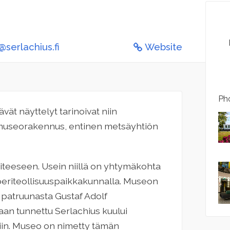
@serlachius.fi
Website
Pho
tävät näyttelyt tarinoivat niin
o museorakennus, entinen metsäyhtiön
 taiteeseen. Usein niillä on yhtymäkohta
eriteollisuuspaikkakunnalla. Museon
patruunasta Gustaf Adolf
aan tunnettu Serlachius kuului
iin. Museo on nimetty tämän