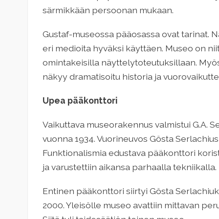
särmikkään persoonan mukaan.
Gustaf-museossa pääosassa ovat tarinat. Näy
eri medioita hyväksi käyttäen. Museo on nii
omintakeisilla näyttelytoteutuksillaan. Myös
näkyy dramatisoitu historia ja vuorovaikutte
Upea pääkonttori
Vaikuttava museorakennus valmistui G.A. S
vuonna 1934. Vuorineuvos Gösta Serlachius h
Funktionalismia edustava pääkonttori koriste
ja varustettiin aikansa parhaalla tekniikalla.
Entinen pääkonttori siirtyi Gösta Serlachi
2000. Yleisölle museo avattiin mittavan pe