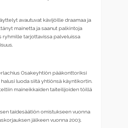
ttelyt avautuvat kävijöille draamaa ja
ttänyt mainetta ja saanut palkintoja
 ryhmille tarjottavissa palveluissa
isuus.
erlachius Osakeyhtiön pääkonttoriksi
alusi luoda siitä yhtiönsä käyntikortin.
ltiin maineikkaiden taiteilijoiden töillä
uksen taidesäätiön omistukseen vuonna
ruskorjauksen jälkeen vuonna 2003.