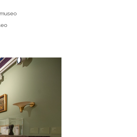
f-museo
seo