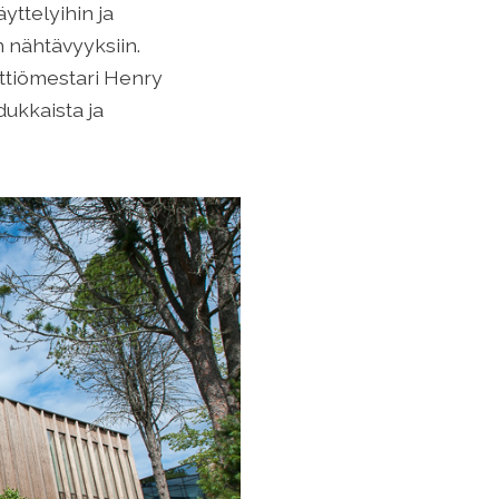
yttelyihin ja
in nähtävyyksiin.
ittiömestari Henry
dukkaista ja