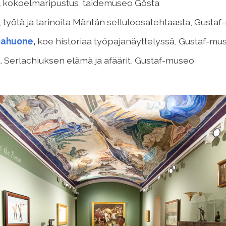
,
kokoelmaripustus, taidemuseo Gösta
,
työtä ja tarinoita Mäntän selluloosatehtaasta, Gusta
pahuone
,
koe historiaa työpajanäyttelyssä, Gustaf-mu
. Serlachiuksen elämä ja afäärit, Gustaf-museo