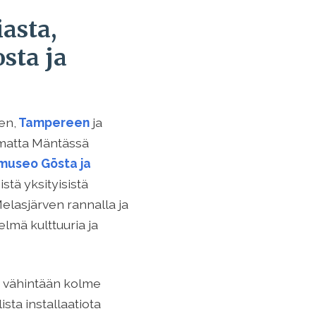
iasta,
sta ja
en,
Tampereen
ja
imatta Mäntässä
museo Gösta ja
stä yksityisistä
elasjärven rannalla ja
lmä kulttuuria ja
– vähintään kolme
sta installaatiota