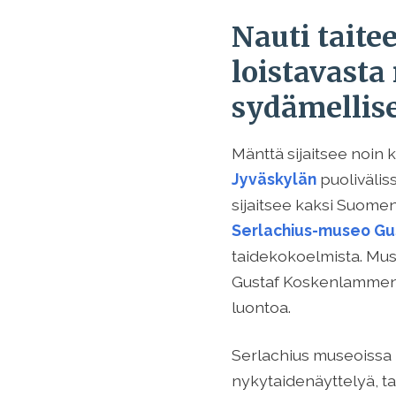
Nauti taitee
loistavasta
sydämellise
Mänttä sijaitsee noin
Jyväskylän
puoliväli
sijaitsee kaksi Suome
Serlachius-museo Gu
taidekokoelmista. Muse
Gustaf Koskenlammen ra
luontoa.
Serlachius museoissa 
nykytaidenäyttelyä, ta