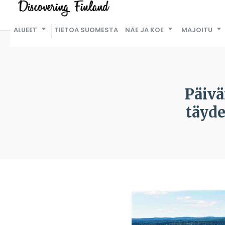
ALUEET
TIETOA SUOMESTA
NÄE JA KOE
MAJOITU
Päivä
täyde