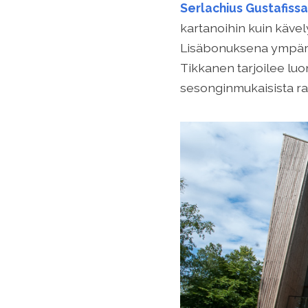
Serlachius Gustafissa
kartanoihin kuin kävelyr
Lisäbonuksena ympär
Tikkanen tarjoilee luon
sesonginmukaisista ra