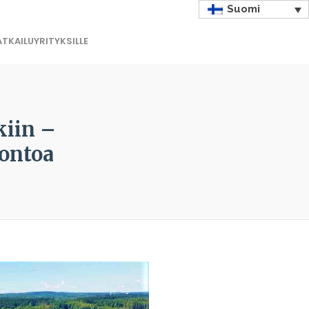
Suomi
TKAILUYRITYKSILLE
kiin –
uontoa