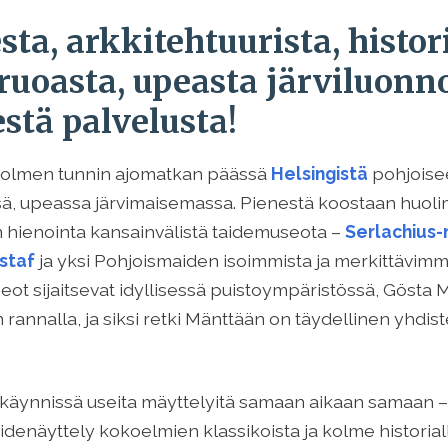
sta, arkkitehtuurista, histor
 ruoasta, upeasta järviluonno
stä palvelusta!
 kolmen tunnin ajomatkan päässä
Helsingistä
pohjoise
ssä, upeassa järvimaisemassa. Pienestä koostaan huol
n hienointa kansainvälistä taidemuseota –
Serlachius-
staf
ja yksi Pohjoismaiden isoimmista ja merkittävimmi
ot sijaitsevat idyllisessä puistoympäristössä, Gösta M
nnalla, ja siksi retki Mänttään on täydellinen yhdiste
käynnissä useita mäyttelyitä samaan aikaan samaan 
idenäyttely kokoelmien klassikoista ja kolme historialli