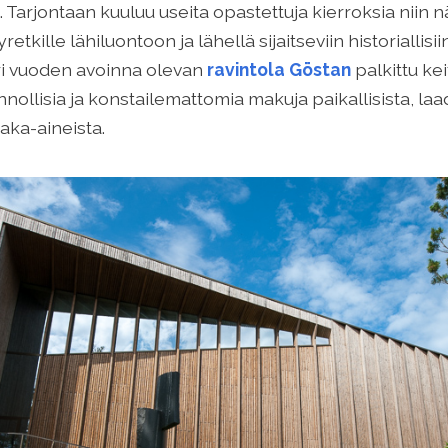
. Tarjontaan kuuluu useita opastettuja kierroksia niin nä
etkille lähiluontoon ja lähellä sijaitseviin historiallisi
i vuoden avoinna olevan
ravintola Göstan
palkittu ke
nollisia ja konstailemattomia makuja paikallisista, laa
aka-aineista.