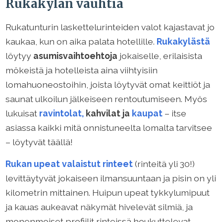
Rukakylän vauhtia
Rukatunturin laskettelurinteiden valot kajastavat jo
kaukaa, kun on aika palata hotellille.
Rukakylästä
löytyy
asumisvaihtoehtoja
jokaiselle, erilaisista
mökeistä ja hotelleista aina viihtyisiin
lomahuoneostoihin, joista löytyvät omat keittiöt ja
saunat ulkoilun jälkeiseen rentoutumiseen. Myös
lukuisat
ravintolat,
kahvilat ja
kaupat
– itse
asiassa kaikki mitä onnistuneelta lomalta tarvitsee
– löytyvät täällä!
Rukan upeat valaistut rinteet
(rinteitä yli 30!)
levittäytyvät jokaiseen ilmansuuntaan ja pisin on yli
kilometrin mittainen. Huipun upeat tykkylumipuut
ja kauas aukeavat näkymät hivelevät silmiä, ja
monenmoiset profiilit rinteissä houkuttelevat