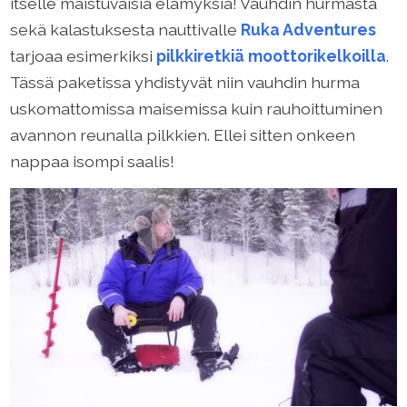
itselle maistuvaisia elämyksiä! Vauhdin hurmasta
sekä kalastuksesta nauttivalle
Ruka Adventures
tarjoaa esimerkiksi
pilkkiretkiä moottorikelkoilla
.
Tässä paketissa yhdistyvät niin vauhdin hurma
uskomattomissa maisemissa kuin rauhoittuminen
avannon reunalla pilkkien. Ellei sitten onkeen
nappaa isompi saalis!