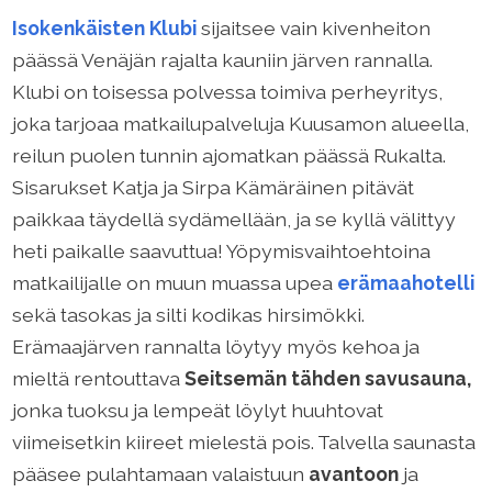
Isokenkäisten Klubi
sijaitsee vain kivenheiton
päässä Venäjän rajalta kauniin järven rannalla.
Klubi on toisessa polvessa toimiva perheyritys,
joka tarjoaa matkailupalveluja Kuusamon alueella,
reilun puolen tunnin ajomatkan päässä Rukalta.
Sisarukset Katja ja Sirpa Kämäräinen pitävät
paikkaa täydellä sydämellään, ja se kyllä välittyy
heti paikalle saavuttua! Yöpymisvaihtoehtoina
matkailijalle on muun muassa upea
erämaahotelli
sekä tasokas ja silti kodikas hirsimökki.
Erämaajärven rannalta löytyy myös kehoa ja
mieltä rentouttava
Seitsemän tähden savusauna,
jonka tuoksu ja lempeät löylyt huuhtovat
viimeisetkin kiireet mielestä pois. Talvella saunasta
pääsee pulahtamaan valaistuun
avantoon
ja