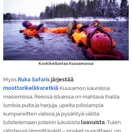
Koskikelluntaa Kuusamossa
Myös
Ruka Safaris
järjestää
moottorikelkkaretkiä
Kuusamon kauniissa
maisemissa. Reessä istuessa on mahtava ihailla
lumisia puita ja harjuja, upeita piilolampia
kumpareitten välissä ja pysähtyä välillä
tulistelemaan jollekin lukuisista
laavuista
. Tulen
rätistessä lämmittävästi – posket punoittaen, on