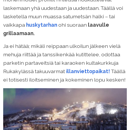
laskemaan yhä uudestaan ja uudestaan. Täällä voi
lasketella muun muassa satumetsän halki – tai
vaikkapa
huskytarhan
ohi suoraan
laavulle
grillaamaan.
Ja ei hätää; mikäli reippaan ulkoilun jälkeen vielä
mehuja riittää ja tanssikenkää kutittelee, odottaa
parketin partaveitsiä tai karaoken kultakurkkuja
Rukakylässä takuuvarmat
illanviettopaikat!
Täällä
ei totisesti iloitseminen ja kokeminen lopu kesken!