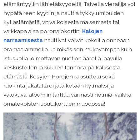
elämäntyyliin lähietäisyydeltä. Talvella vierailija voi
hypätä reen kyytiin ja nauttia tykkylumipuiden
kyllästämästä, vitivalkoisesta maisemasta tai
vaikkapa ajaa poronajokortin!
Kalojen
narraamisesta
nauttivat voivat kokeilla onneaan
erämaalammella. Ja mikäs sen mukavampaa kuin
istuskella loimottavan nuotion äärellä laavulla
keskustellen ja kuullen tarinoita paikallisesta
elämästä. Kesyjen Porojen rapsuttelu sekä
ruokinta jäkälällä ei jätä ketään kylmäksi ja
valokuva-albumiin tarttuu varmasti helmiä, vaikka
omatekoisten Joulukorttien muodossa!