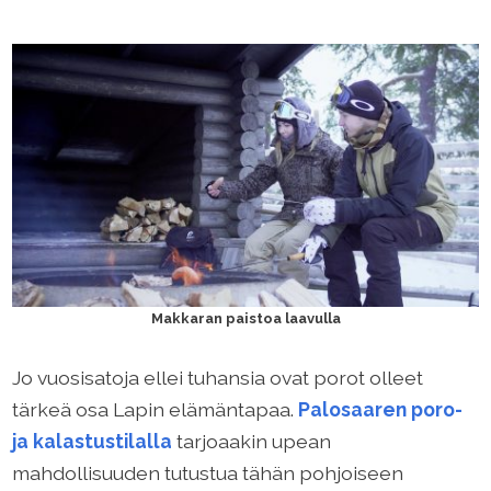
Makkaran paistoa laavulla
Jo vuosisatoja ellei tuhansia ovat porot olleet
tärkeä osa Lapin elämäntapaa.
Palosaaren poro-
ja kalastustilalla
tarjoaakin upean
mahdollisuuden tutustua tähän pohjoiseen