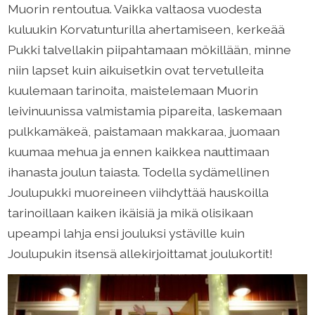
Muorin rentoutua. Vaikka valtaosa vuodesta
kuluukin Korvatunturilla ahertamiseen, kerkeää
Pukki talvellakin piipahtamaan mökillään, minne
niin lapset kuin aikuisetkin ovat tervetulleita
kuulemaan tarinoita, maistelemaan Muorin
leivinuunissa valmistamia pipareita, laskemaan
pulkkamäkeä, paistamaan makkaraa, juomaan
kuumaa mehua ja ennen kaikkea nauttimaan
ihanasta joulun taiasta. Todella sydämellinen
Joulupukki muoreineen viihdyttää hauskoilla
tarinoillaan kaiken ikäisiä ja mikä olisikaan
upeampi lahja ensi jouluksi ystäville kuin
Joulupukin itsensä allekirjoittamat joulukortit!