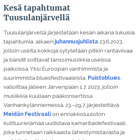
Kesä tapahtumat
Tuusulanjärvellä
Tuusulanjärvellä järjestetään kesän aikana lukuisia
tapahtumia, alkaen
juhannusjuhlista
23.6.2023,
jolloin useita kokkoja sytytetään pitkin rantaviivaa
ja bändit soittavat tanssimusiikkia useissa
paikoissa. Yksi Euroopan vanhimmista ja
suurimmista bluesfestivaaleista,
Puistoblues
,
valloittaa jälleen Järvenpään 1.7. 2023, jolloin
musiikkia kuullaan pääkonsertissa
Vanhankylänniemessä. 23.–29.7. järjestettävä
Meidän Festivaali
on ennakkoluuloton
kulttuurielämää uudistava kamaritaidefestivaali,
joka tunnetaan raikkaasta lähestymistavasta ja