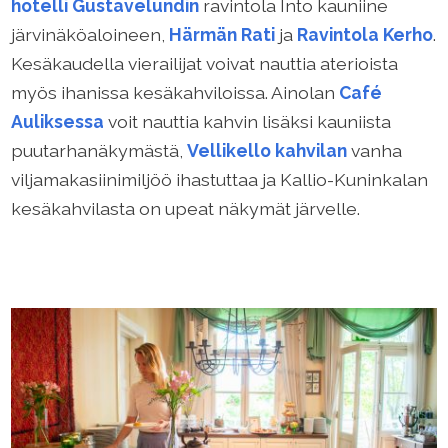
hotelli Gustavelundin
ravintola Into kauniine
järvinäköaloineen,
Härmän Rati
ja
Ravintola Kerho
.
Kesäkaudella vierailijat voivat nauttia aterioista
myös ihanissa kesäkahviloissa. Ainolan
Café
Auliksessa
voit nauttia kahvin lisäksi kauniista
puutarhanäkymästä,
Vellikello kahvilan
vanha
viljamakasiinimiljöö ihastuttaa ja Kallio-Kuninkalan
kesäkahvilasta on upeat näkymät järvelle.