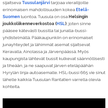
sijaitseva
Tuusulanjärvi
tarjoaa vierailijoille
erinomaisen mahdollisuuden kokea
Etelä-
Suomen
luontoa. Tuusula on osa
Helsingin
joukkoliikenneverkostoa (
HSL
)
, joten sinne
pääsee kätevästi bussilla tai junalla-bussi-
yhdistelmällä. Pääkaupunkiin on erinomaiset
junayhteydet ja lähimmät asemat sijaitsevat
Keravalla, Ainolassa ja Järvenpäässä. Myös
kaupungista lähtevät bussit kulkevat säännöllisesti
ja tiheään, ja ne saapuvat järven eteläpäähän
Hyrylän linja-autoasemalle. HSL-bussi 665 vie sinut
lähelle kaikkia Tuusulan Rantatien varrella olevia
kohteita.