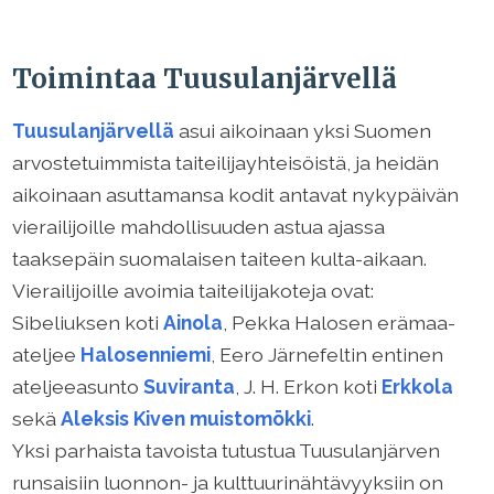
Toimintaa Tuusulanjärvellä
Tuusulanjärvellä
asui aikoinaan yksi Suomen
arvostetuimmista taiteilijayhteisöistä, ja heidän
aikoinaan asuttamansa kodit antavat nykypäivän
vierailijoille mahdollisuuden astua ajassa
taaksepäin suomalaisen taiteen kulta-aikaan.
Vierailijoille avoimia taiteilijakoteja ovat:
Sibeliuksen koti
Ainola
, Pekka Halosen erämaa-
ateljee
Halosenniemi
, Eero Järnefeltin entinen
ateljeeasunto
Suviranta
, J. H. Erkon koti
Erkkola
sekä
Aleksis Kiven muistomökki
.
Yksi parhaista tavoista tutustua Tuusulanjärven
runsaisiin luonnon- ja kulttuurinähtävyyksiin on