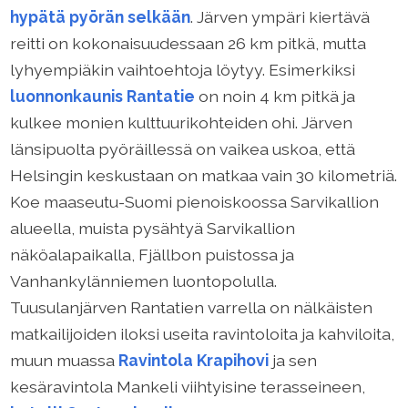
hypätä pyörän selkään
. Järven ympäri kiertävä
reitti on kokonaisuudessaan 26 km pitkä, mutta
lyhyempiäkin vaihtoehtoja löytyy. Esimerkiksi
luonnonkaunis Rantatie
on noin 4 km pitkä ja
kulkee monien kulttuurikohteiden ohi. Järven
länsipuolta pyöräillessä on vaikea uskoa, että
Helsingin keskustaan ​​on matkaa vain 30 kilometriä.
Koe maaseutu-Suomi pienoiskoossa Sarvikallion
alueella, muista pysähtyä Sarvikallion
näköalapaikalla, Fjällbon puistossa ja
Vanhankylänniemen luontopolulla.
Tuusulanjärven Rantatien varrella on nälkäisten
matkailijoiden iloksi useita ravintoloita ja kahviloita,
muun muassa
Ravintola Krapihovi
ja sen
kesäravintola Mankeli viihtyisine terasseineen,