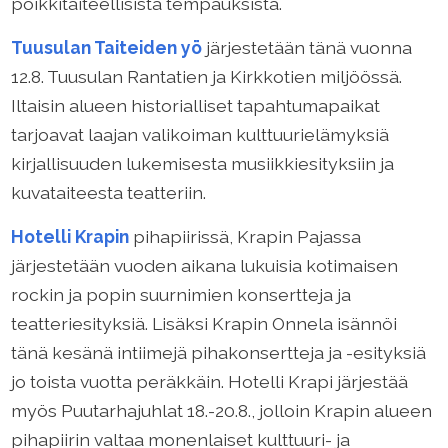
poikkitaiteellisista tempauksista.
Tuusulan Taiteiden yö
järjestetään tänä vuonna
12.8. Tuusulan Rantatien ja Kirkkotien miljöössä.
Iltaisin alueen historialliset tapahtumapaikat
tarjoavat laajan valikoiman kulttuurielämyksiä
kirjallisuuden lukemisesta musiikkiesityksiin ja
kuvataiteesta teatteriin.
Hotelli Krapin
pihapiirissä, Krapin Pajassa
järjestetään vuoden aikana lukuisia kotimaisen
rockin ja popin suurnimien konsertteja ja
teatteriesityksiä. Lisäksi Krapin Onnela isännöi
tänä kesänä intiimejä pihakonsertteja ja -esityksiä
jo toista vuotta peräkkäin. Hotelli Krapi järjestää
myös Puutarhajuhlat 18.-20.8., jolloin Krapin alueen
pihapiirin valtaa monenlaiset kulttuuri- ja