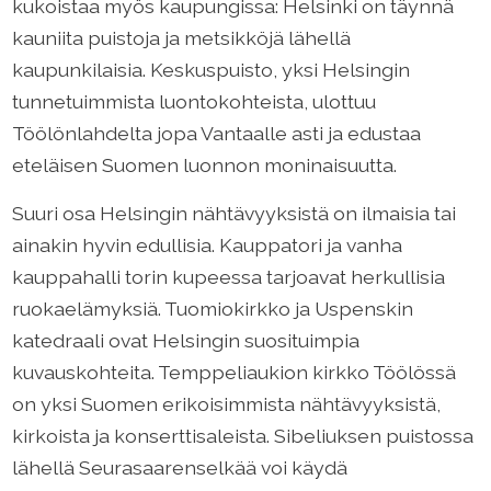
kukoistaa myös kaupungissa: Helsinki on täynnä
kauniita puistoja ja metsikköjä lähellä
kaupunkilaisia. Keskuspuisto, yksi Helsingin
tunnetuimmista luontokohteista, ulottuu
Töölönlahdelta jopa Vantaalle asti ja edustaa
eteläisen Suomen luonnon moninaisuutta.
Suuri osa Helsingin nähtävyyksistä on ilmaisia tai
ainakin hyvin edullisia. Kauppatori ja vanha
kauppahalli torin kupeessa tarjoavat herkullisia
ruokaelämyksiä. Tuomiokirkko ja Uspenskin
katedraali ovat Helsingin suosituimpia
kuvauskohteita. Temppeliaukion kirkko Töölössä
on yksi Suomen erikoisimmista nähtävyyksistä,
kirkoista ja konserttisaleista. Sibeliuksen puistossa
lähellä Seurasaarenselkää voi käydä