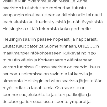
visiitille kuin pidemmällekin reissulle. Anna
saariston tuulahdusten rentouttaa, tutustu
kaupungin ainutlaatuiseen arkkitehtuuriin tai nauti
laadukkaista kulttuuriesityksistä ja -nähtävyyksistä.
Helsingissä riittää tekemistä koko perheelle.
Helsingin saariin pääsee nopeasti ja näppärästi.
Lautat Kauppatorilta Suomenlinnaan, UNESCO:n
maailmanperintökohteeseen, kulkevat noin 20
minuutin välein ja Korkeasaaren eläintarhaan
kerran tunnissa. Osassa saarista on mahdollisuus
saunoa, useimmissa on ravintola tai kahvila ja
uimaranta. Helsingin edustan saarissa järjestetään
myös erilaisia tapahtumia. Osa saarista on
luonnonsuojelukohteita ja siten patikoijien ja
lintubongarien suosiossa. Luonto ympäröi ja