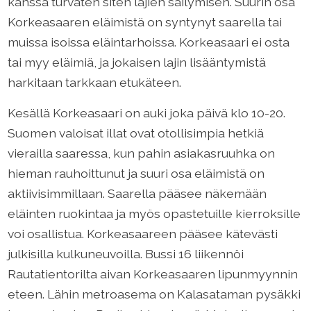
kanssa turvaten siten lajien säilymisen. Suurin osa
Korkeasaaren eläimistä on syntynyt saarella tai
muissa isoissa eläintarhoissa. Korkeasaari ei osta
tai myy eläimiä, ja jokaisen lajin lisääntymistä
harkitaan tarkkaan etukäteen.
Kesällä Korkeasaari on auki joka päivä klo 10-20.
Suomen valoisat illat ovat otollisimpia hetkiä
vierailla saaressa, kun pahin asiakasruuhka on
hieman rauhoittunut ja suuri osa eläimistä on
aktiivisimmillaan. Saarella pääsee näkemään
eläinten ruokintaa ja myös opastetuille kierroksille
voi osallistua. Korkeasaareen pääsee kätevästi
julkisilla kulkuneuvoilla. Bussi 16 liikennöi
Rautatientorilta aivan Korkeasaaren lipunmyynnin
eteen. Lähin metroasema on Kalasataman pysäkki