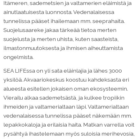
Itämeren, sademetsien ja valtamerien eläimistä ja
ainutlaatuisesta luonnosta. Vedenalaisessa
tunnelissa pääset ihailemaan mm. seeprahaita.
Suojelusaareke jakaa tärkeää tietoa merten
suojelusta ja merten uhista, kuten saasteista,
ilmastonmuutoksesta ja ihmisen aiheuttamista
ongelmista.
SEA LIFEssa on yli sata eläinlajia ja lähes 3000
yksilöä. Akvaariokeskus koostuu kahdeksasta eri
alueesta esitellen jokaisen oman ekosysteemin.
Vierailu alkaa sademetsästä, ja kulkee tropiikin
ihmeiden ja valtamerialtaan läpi. Valtamerialtaan
vedenalaisessa tunnelissa pääset näkemään mm.
lepakkokaloja ja erilaisia haita. Matkan varrella voit
pysähtyä ihastelemaan myös suloisia merihevosia,