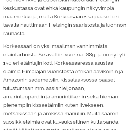
keskustassa ovat ehkä kaupungin näkyvimpiä
maamerkkejä, mutta Korkeasaaressa pääset eri
tavalla nauttimaan Helsingin saaristosta ja luonnon
rauhasta.
Korkeasaari on yksi maailman vanhimmista
eläintarhoista. Se avattiin vuonna 1889, ja on nyt yli
150 eri eläinlajin koti. Korkeasaaressa asustaa
eläimiä Himalajan vuoristosta Afrikan aavikoihin ja
Amazonin sademetsiin. Kissalaaksossa pääset
tutustumaan mm. aasianleijonaan,
amurinleopardiin ja amurintiikeriin sekä hieman
pienempiin kissaeläimiin kuten ilvekseen,
metsäkissaan ja arokissa manuliin. Muita saaren
suosikkieläimiä ovat kuvauksellinen kultapanda,