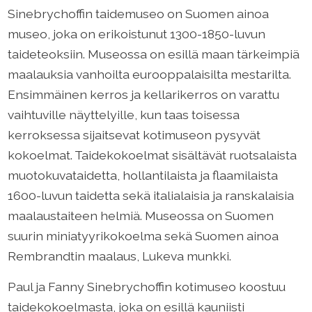
Sinebrychoffin taidemuseo on Suomen ainoa
museo, joka on erikoistunut 1300-1850-luvun
taideteoksiin. Museossa on esillä maan tärkeimpiä
maalauksia vanhoilta eurooppalaisilta mestarilta.
Ensimmäinen kerros ja kellarikerros on varattu
vaihtuville näyttelyille, kun taas toisessa
kerroksessa sijaitsevat kotimuseon pysyvät
kokoelmat. Taidekokoelmat sisältävät ruotsalaista
muotokuvataidetta, hollantilaista ja flaamilaista
1600-luvun taidetta sekä italialaisia ja ranskalaisia
maalaustaiteen helmiä. Museossa on Suomen
suurin miniatyyrikokoelma sekä Suomen ainoa
Rembrandtin maalaus, Lukeva munkki.
Paul ja Fanny Sinebrychoffin kotimuseo koostuu
taidekokoelmasta, joka on esillä kauniisti