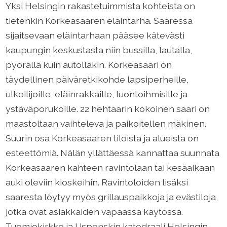
Yksi Helsingin rakastetuimmista kohteista on
tietenkin Korkeasaaren eläintarha. Saaressa
sijaitsevaan eläintarhaan pääsee kätevästi
kaupungin keskustasta niin bussilla, lautalla,
pyörällä kuin autollakin. Korkeasaari on
täydellinen päiväretkikohde lapsiperheille,
ulkoilijoille, eläinrakkaille, luontoihmisille ja
ystäväporukoille. 22 hehtaarin kokoinen saari on
maastoltaan vaihteleva ja paikoitellen mäkinen.
Suurin osa Korkeasaaren tiloista ja alueista on
esteettömiä. Nälän yllättäessä kannattaa suunnata
Korkeasaaren kahteen ravintolaan tai kesäaikaan
auki oleviin kioskeihin. Ravintoloiden lisäksi
saaresta löytyy myös grillauspaikkoja ja evästiloja,
jotka ovat asiakkaiden vapaassa käytössä.
Tuomiokirkko ja Uspenskin katedraali Helsingin