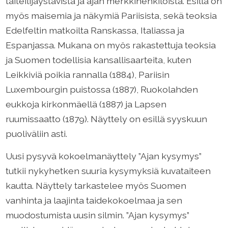
taiteilijaystävistä ja ajan merkkihenkilöistä. Esillä on
myös maisemia ja näkymiä Pariisista, sekä teoksia
Edelfeltin matkoilta Ranskassa, Italiassa ja
Espanjassa. Mukana on myös rakastettuja teoksia
ja Suomen todellisia kansallisaarteita, kuten
Leikkiviä poikia rannalla (1884), Pariisin
Luxembourgin puistossa (1887), Ruokolahden
eukkoja kirkonmäellä (1887) ja Lapsen
ruumissaatto (1879). Näyttely on esillä syyskuun
puoliväliin asti.
Uusi pysyvä kokoelmanäyttely ”Ajan kysymys”
tutkii nykyhetken suuria kysymyksiä kuvataiteen
kautta. Näyttely tarkastelee myös Suomen
vanhinta ja laajinta taidekokoelmaa ja sen
muodostumista uusin silmin. ”Ajan kysymys”