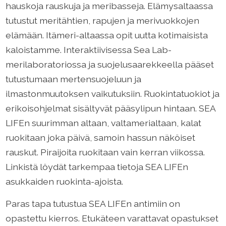
hauskoja rauskuja ja meribasseja. Elämysaltaassa
tutustut meritähtien, rapujen ja merivuokkojen
elämään. Itämeri-altaassa opit uutta kotimaisista
kaloistamme. Interaktiivisessa Sea Lab-
merilaboratoriossa ja suojelusaarekkeella pääset
tutustumaan mertensuojeluun ja
ilmastonmuutoksen vaikutuksiin. Ruokintatuokiot ja
erikoisohjelmat sisältyvät pääsylipun hintaan. SEA
LIFEn suurimman altaan, valtamerialtaan, kalat
ruokitaan joka päivä, samoin hassun näköiset
rauskut. Piraijoita ruokitaan vain kerran viikossa.
Linkistä löydät tarkempaa tietoja SEA LIFEn
asukkaiden ruokinta-ajoista.
Paras tapa tutustua SEA LIFEn antimiin on
opastettu kierros. Etukäteen varattavat opastukset