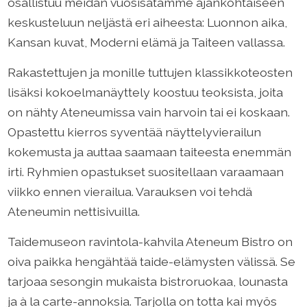
osallistuu meidän vuosisatamme ajankohtaiseen
keskusteluun neljästä eri aiheesta: Luonnon aika,
Kansan kuvat, Moderni elämä ja Taiteen vallassa.
Rakastettujen ja monille tuttujen klassikkoteosten
lisäksi kokoelmanäyttely koostuu teoksista, joita
on nähty Ateneumissa vain harvoin tai ei koskaan.
Opastettu kierros syventää näyttelyvierailun
kokemusta ja auttaa saamaan taiteesta enemmän
irti. Ryhmien opastukset suositellaan varaamaan
viikko ennen vierailua. Varauksen voi tehdä
Ateneumin nettisivuilla.
Taidemuseon ravintola-kahvila Ateneum Bistro on
oiva paikka hengähtää taide-elämysten välissä. Se
tarjoaa sesongin mukaista bistroruokaa, lounasta
ja à la carte-annoksia. Tarjolla on totta kai myös