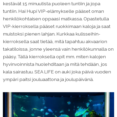
kestävät 15 minuutista puoleen tuntiin ja jopa
tuntiin. Hai Hupi VIP-elämykselle pääset oman
henkilökohtaisen oppaasi matkassa. Opastetulla
VIP-kierroksella pääset ruokkimaan kaloja ja saat
muistoksi pienen lahjan. Kurkkaa kulisseihin-
kierroksella saat tietää, mitä tapahtuu akvaarion
takatiloissa, jonne yleensä vain henkilökunnalla on
pääsy. Tällä kierroksella opit mm. miten kalojen
hyvinvoinnista huolehditaan ja mitä tehdään, jos
kala sairastuu. SEA LIFE on auki joka päivä vuoden
ympäri paitsi jouluaattona ja joulupäivänä.