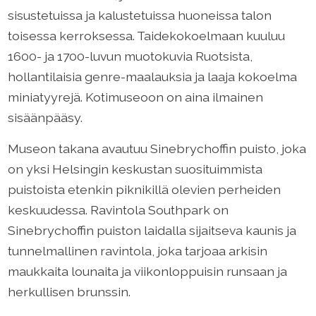
sisustetuissa ja kalustetuissa huoneissa talon
toisessa kerroksessa. Taidekokoelmaan kuuluu
1600- ja 1700-luvun muotokuvia Ruotsista,
hollantilaisia genre-maalauksia ja laaja kokoelma
miniatyyrejä. Kotimuseoon on aina ilmainen
sisäänpääsy.
Museon takana avautuu Sinebrychoffin puisto, joka
on yksi Helsingin keskustan suosituimmista
puistoista etenkin piknikillä olevien perheiden
keskuudessa. Ravintola Southpark on
Sinebrychoffin puiston laidalla sijaitseva kaunis ja
tunnelmallinen ravintola, joka tarjoaa arkisin
maukkaita lounaita ja viikonloppuisin runsaan ja
herkullisen brunssin.