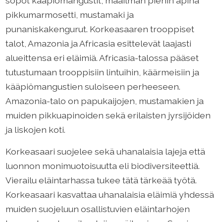
söpöt kääpiömangustit, maailman pienin apina
pikkumarmosetti, mustamaki ja
punaniskakengurut. Korkeasaaren trooppiset
talot, Amazonia ja Africasia esittelevät laajasti
alueittensa eri eläimiä. Africasia-talossa pääset
tutustumaan trooppisiin lintuihin, käärmeisiin ja
kääpiömangustien suloiseen perheeseen.
Amazonia-talo on papukaijojen, mustamakien ja
muiden pikkuapinoiden sekä erilaisten jyrsijöiden
ja liskojen koti.
Korkeasaari suojelee sekä uhanalaisia lajeja että
luonnon monimuotoisuutta eli biodiversiteettiä.
Vierailu eläintarhassa tukee tätä tärkeää työtä.
Korkeasaari kasvattaa uhanalaisia eläimiä yhdessä
muiden suojeluun osallistuvien eläintarhojen