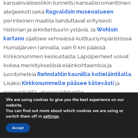
kansainvälisestikin tunnettu kansallisromanttinen
ateljeekoti sekä
Ragvaldsin museoalueen
perinteinen maatila ilahduttavat erityisesti
historian ja arkkitehtuurin ystäviä. Ja
Wohlsin
kartano
sijaitsee vehreässä kulttuuriympäristössä
Humaljärven rannalla, vain 6 km päässä
Kirkkonummen keskustasta. Lapsiperheet voivat
kokea merkityksellisiä eläinkohtaamisia ja
luontohetkiä
Rehndahlin kauniilla kotieläintilalla
.
Lisäksi
Kirkkonummelle pääsee kätevästi
ja
nopeasti HSL-alueen lähijunilla.
We are using cookies to give you the best experience on our
website.
You can find out more about which cookies we are using or
switch them off in
settings
.
Accept