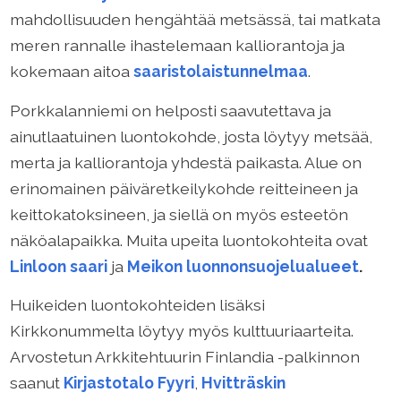
mahdollisuuden hengähtää metsässä, tai matkata
meren rannalle ihastelemaan kalliorantoja ja
kokemaan aitoa
saaristolaistunnelmaa
.
Porkkalanniemi on helposti saavutettava ja
ainutlaatuinen luontokohde, josta löytyy metsää,
merta ja kalliorantoja yhdestä paikasta. Alue on
erinomainen päiväretkeilykohde reitteineen ja
keittokatoksineen, ja siellä on myös esteetön
näköalapaikka. Muita upeita luontokohteita ovat
Linloon saari
ja
Meikon luonnonsuojelualueet
.
Huikeiden luontokohteiden lisäksi
Kirkkonummelta löytyy myös kulttuuriaarteita.
Arvostetun Arkkitehtuurin Finlandia -palkinnon
saanut
Kirjastotalo Fyyri
,
Hvitträskin