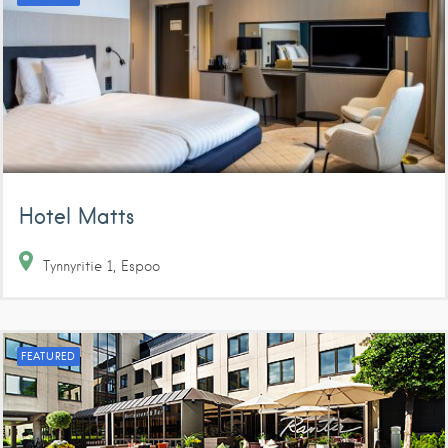
Hotel Matts
Tynnyritie
1
Espoo
FEATURED