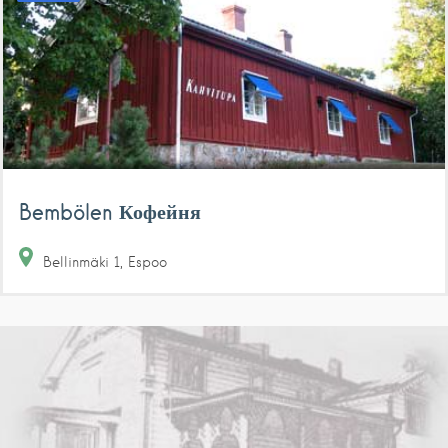
Bembölen Кофейня
Bellinmäki
1
Espoo