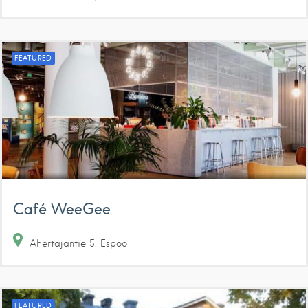
FEATURED
Café WeeGee
Ahertajantie
5
Espoo
FEATURED