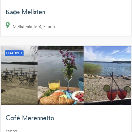
Кафе Mellsten
Mellstenintie
6
Espoo
FEATURED
Café Merenneito
Espoo