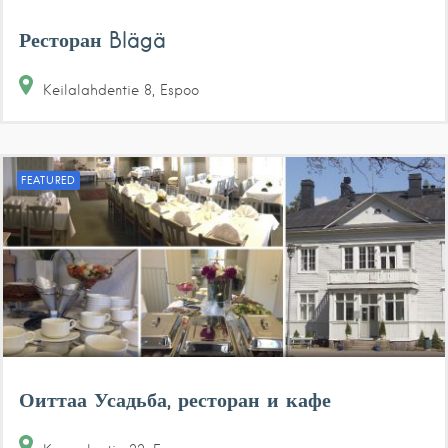
Ресторан Blägä
Keilalahdentie
8
Espoo
FEATURED
Оиттаа Усадьба, ресторан и кафе