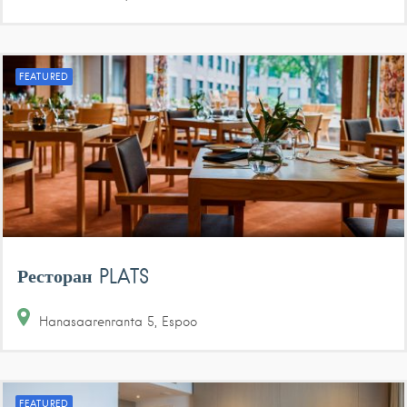
FEATURED
Ресторан PLATS
Hanasaarenranta
5
Espoo
FEATURED