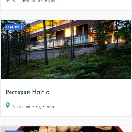
Kunnarlantie
33
Espoo
FEATURED
Ресторан Haltia
Nuuksiontie
84
Espoo