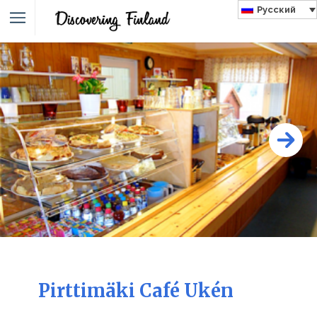
Русский
Pirttimäki Café Ukén