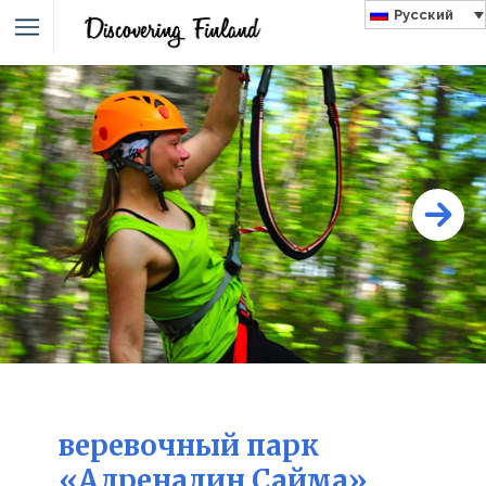
Русский
веревочный парк
«Адреналин Сайма»,