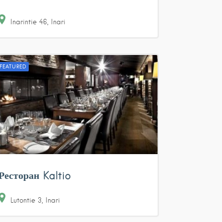
Inarintie
46
Inari
FEATURED
Ресторан Kaltio
Lutontie
3
Inari