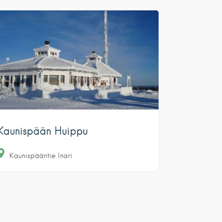
Kaunispään Huippu
Kaunispääntie
Inari