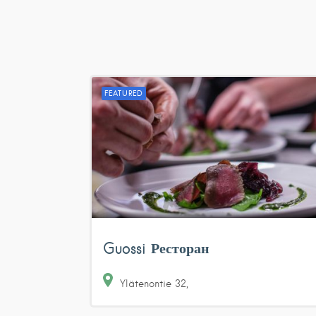
FEATURED
Guossi Ресторан
Ylätenontie
32