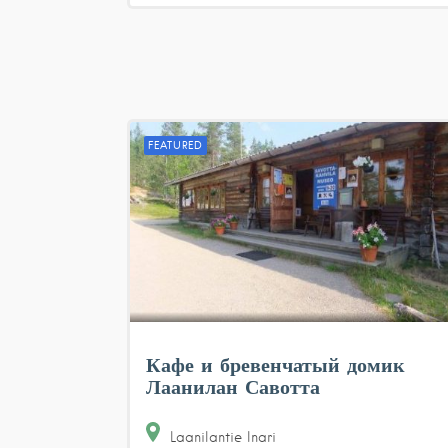
FEATURED
Кафе и бревенчатый домик
Лаанилан Савотта
Laanilantie
Inari