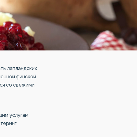
ть лапландских
ионной финской
еся со свежими
шим услугам
теринг.