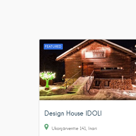
FEATURED
Design House IDOLI
Ukonjärventie
141
Inari