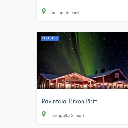
Laanilantie
Inari
FEATURED
Ravintola Pirkon Pirtti
Honkapolku
2
Inari