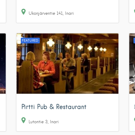
Ukonjärventie
141
Inari
FEATURED
Pirtti Pub & Restaurant
Lutontie
3
Inari