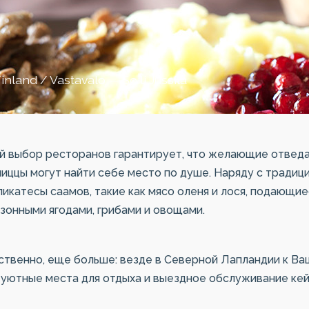
inland / Vastavalo — Soili Jussila
ий выбор ресторанов гарантирует, что желающие отведа
иццы могут найти себе место по душе. Наряду с традиц
икатесы саамов, такие как мясо оленя и лося, подающи
зонными ягодами, грибами и овощами.
ственно, еще больше: везде в Северной Лапландии к Ва
 уютные места для отдыха и выездное обслуживание кей