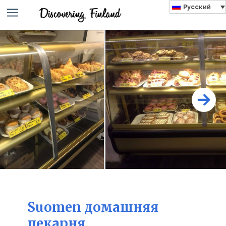
Русский
Suomen домашняя
пекарня