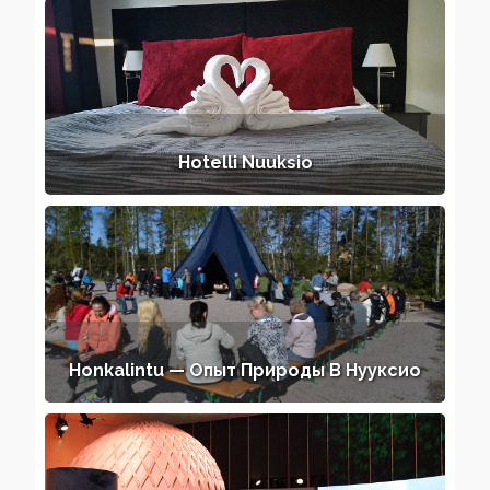
Hotelli Nuuksio
Honkalintu — Опыт Природы В Нууксио