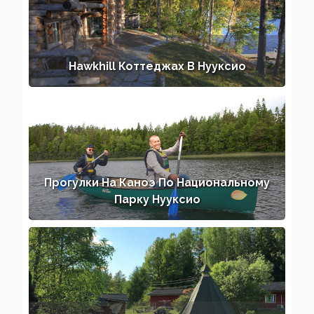
Hawkhill Коттеджах В Нууксио
Прогулки На Каноэ По Национальному
Парку Нууксио