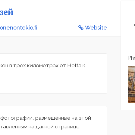
зей
tonenontekio.fi
Website
Pho
ен в трех километрах от Hetta к
а фотографии, размещённые на этой
тавленным на данной странице.