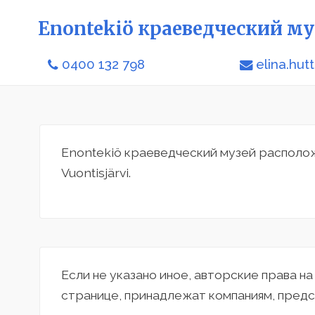
Enontekiö краеведческий му
0400 132 798
elina.hut
Enontekiö краеведческий музей располож
Vuontisjärvi.
Если не указано иное, авторские права н
странице, принадлежат компаниям, предс