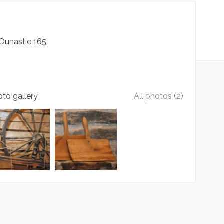
Ounastie
165
to gallery
All photos (2)