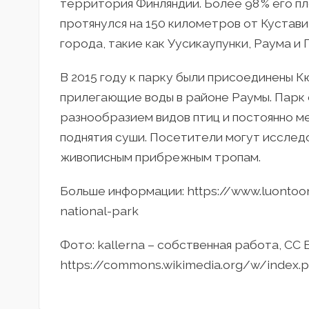
территория Финляндии. Более 98 % его п
протянулся на 150 километров от Кустав
города, такие как Уусикаупунки, Раума и 
В 2015 году к парку были присоединены К
прилегающие воды в районе Раумы. Парк 
разнообразием видов птиц и постоянно м
поднятия суши. Посетители могут исследо
живописным прибрежным тропам.
Больше информации: https://www.luontoon
national-park
Фото: kallerna – собственная работа, CC B
https://commons.wikimedia.org/w/index.