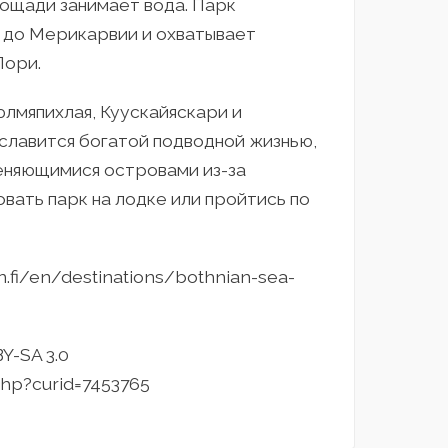
лощади занимает вода. Парк
и до Мерикарвии и охватывает
Пори.
юлмяпихлая, Куускайяскари и
славится богатой подводной жизнью,
еняющимися островами из-за
вать парк на лодке или пройтись по
.fi/en/destinations/bothnian-sea-
Y-SA 3.0
php?curid=7453765