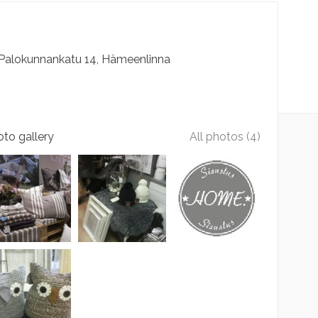
Palokunnankatu
14
Hämeenlinna
to gallery
All photos (4)