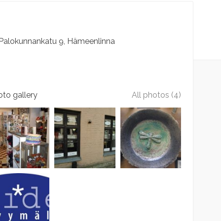
Palokunnankatu
9
Hämeenlinna
to gallery
All photos (4)