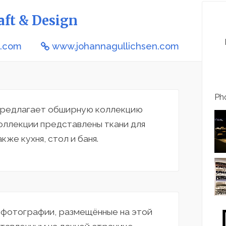
aft & Design
n.com
www.johannagullichsen.com
Pho
gn предлагает обширную коллекцию
коллекции представлены ткани для
кже кухня, стол и баня.
а фотографии, размещённые на этой