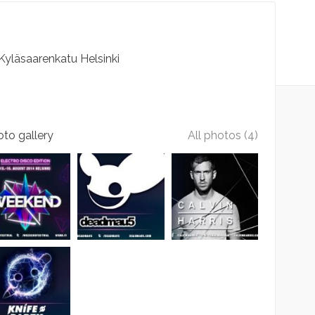
Kyläsaarenkatu
Helsinki
to gallery
All photos (4)