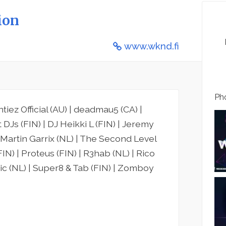
ion
www.wknd.fi
Pho
tiez Official (AU) | deadmau5 (CA) |
DJs (FIN) | DJ Heikki L (FIN) | Jeremy
 | Martin Garrix (NL) | The Second Level
(FIN) | Proteus (FIN) | R3hab (NL) | Rico
ic (NL) | Super8 & Tab (FIN) | Zomboy