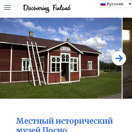
Русский
Местный исторический
музей Посио