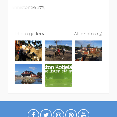
Kannistontie
172
Photo gallery
All photos (5)