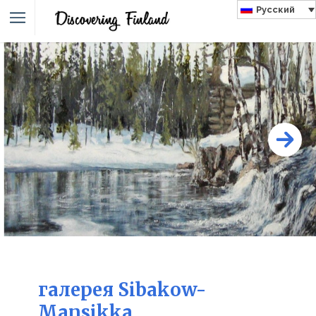
Русский
галерея Sibakow-
Mansikka