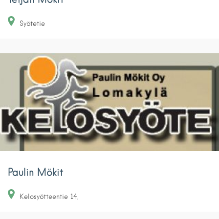
Syötetie
Paulin Mökit
Kelosyötteentie
14