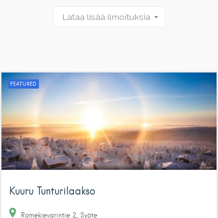
Lataa lisää ilmoituksia
FEATURED
Kuuru Tunturilaakso
Romekievarintie
2
Syöte