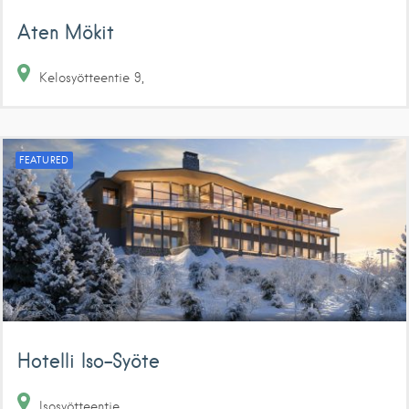
Aten Mökit
Kelosyötteentie
9
FEATURED
Hotelli Iso-Syöte
Isosyötteentie