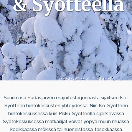
& Syötteellä
photo © Visit Finland
Suurin osa Pudasjärven majoitustarjonnasta sijaitsee Iso-
Syötteen hiihtokeskusten yhteydessä. Niin Iso-Syötteen
hiihtokeskuksessa kuin Pikku-Syötteellä sijaitsevassa
Syötekeskuksessa matkailijat voivat yöpyä muun muassa
kodikkaassa mökissä tai huoneistossa, tasokkaassa