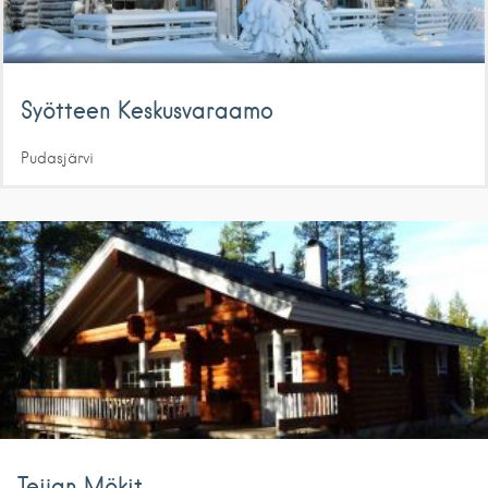
Syötteen Keskusvaraamo
Pudasjärvi
Teijan Mökit