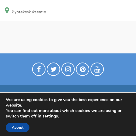
Syötekeskuksentie
We are using cookies to give you the best experience on our
Digimarkkinointia matkailuyrityksille
website.
Tietoa meistä
Ota yhtettä
Tietosuojaseloste
You can find out more about which cookies we are using or
switch them off in
settings
.
Tietoa Suomesta
Accept