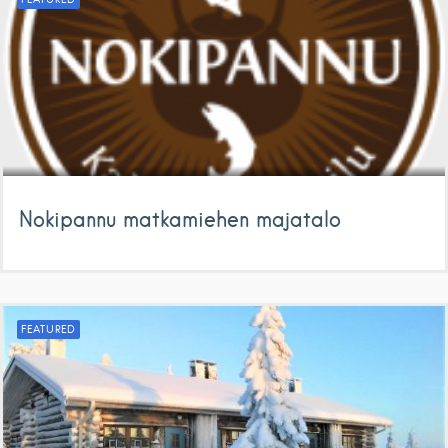
Nokipannu matkamiehen majatalo
FEATURED