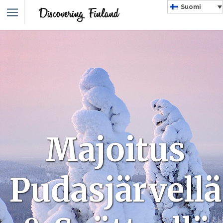
Suomi
Majoitus
Pudasjärvellä