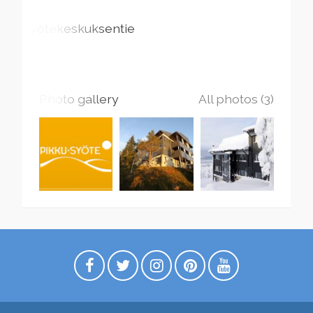
Syötekeskuksentie
Photo gallery
All photos (3)