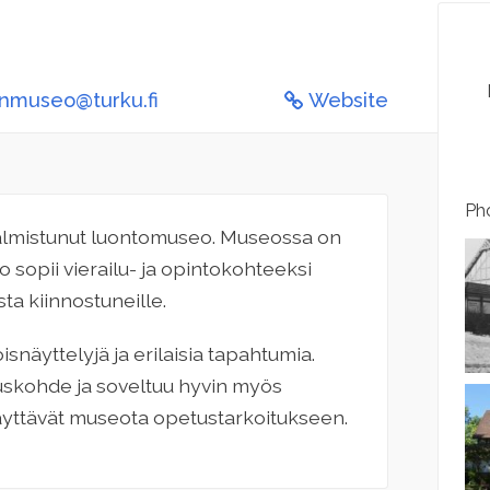
enmuseo@turku.fi
Website
Pho
almistunut luontomuseo. Museossa on
sopii vierailu- ja opintokohteeksi
sta kiinnostuneille.
snäyttelyjä ja erilaisia tapahtumia.
uskohde ja soveltuu hyvin myös
äyttävät museota opetustarkoitukseen.