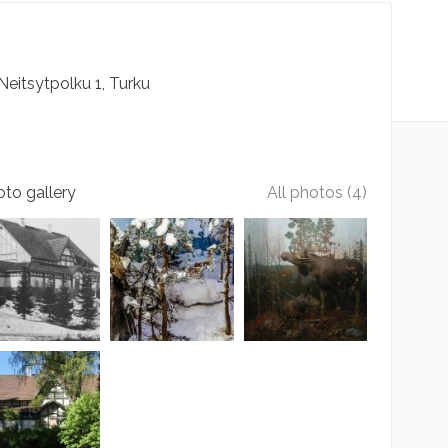
Neitsytpolku
1
Turku
to gallery
All photos (4)