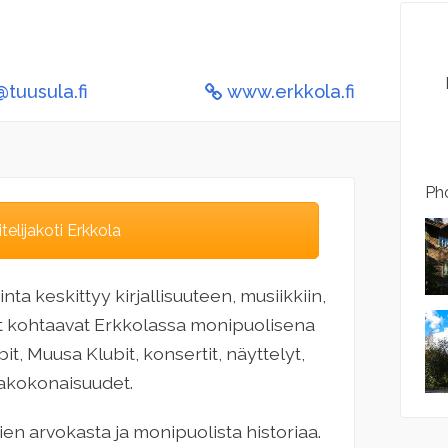
tuusula.fi
www.erkkola.fi
Pho
elijakoti Erkkola
inta keskittyy kirjallisuuteen, musiikkiin,
eet kohtaavat Erkkolassa monipuolisena
it, Muusa Klubit, konsertit, näyttelyt,
makokonaisuudet.
ien arvokasta ja monipuolista historiaa.