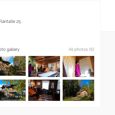
Rantatie
25
to gallery
All photos (6)