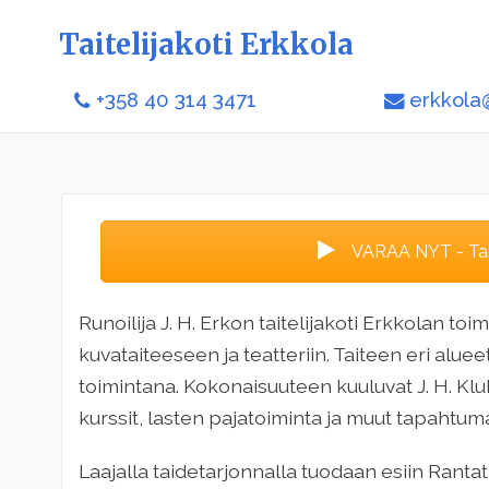
Taitelijakoti Erkkola
+358 40 314 3471
erkkola@
VARAA NYT - Tait
Runoilija J. H. Erkon taitelijakoti Erkkolan toim
kuvataiteeseen ja teatteriin. Taiteen eri alu
toimintana. Kokonaisuuteen kuuluvat J. H. Klub
kurssit, lasten pajatoiminta ja muut tapahtu
Laajalla taidetarjonnalla tuodaan esiin Rantat