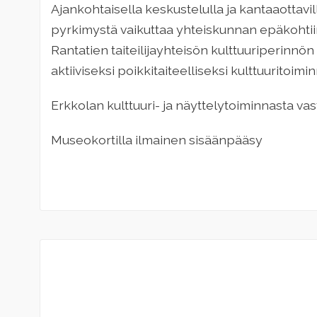
Ajankohtaisella keskustelulla ja kantaaottavill
pyrkimystä vaikuttaa yhteiskunnan epäkohtiin
Rantatien taiteilijayhteisön kulttuuriperinnö
aktiiviseksi poikkitaiteelliseksi kulttuuritoimin
Erkkolan kulttuuri- ja näyttelytoiminnasta v
Museokortilla ilmainen sisäänpääsy