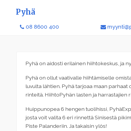
Pyhä
08 8600 400
myynti@p
Pyhä on aidosti erilainen hiihtokeskus, ja 
Pyhä on ollut vaativalle hiihtämiselle omis
luvulta lähtien. Pyhä tarjoaa maan parhaat 
rinteitä. HiihtoPyhän lasten ja harrastajien
Huippunopea 6 hengen tuolihissi, PyhäExpre
josta voit valita 6 eri rinnettä Sinisestä pi
Piste Palanderiin. Ja takaisin ylös!