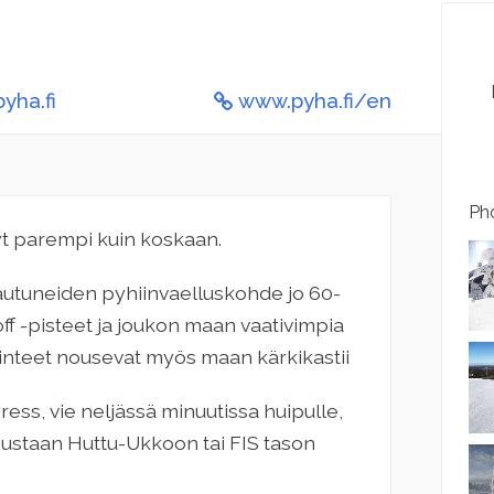
yha.fi
www.pyha.fi/en
Pho
nyt parempi kuin koskaan.
tautuneiden pyhiinvaelluskohde jo 60-
off -pisteet ja joukon maan vaativimpia
 rinteet nousevat myös maan kärkikastii
ss, vie neljässä minuutissa huipulle,
kimustaan Huttu-Ukkoon tai FIS tason