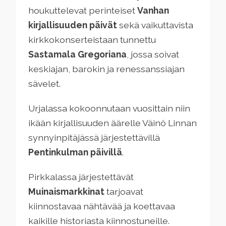
houkuttelevat perinteiset
Vanhan
kirjallisuuden päivät
sekä vaikuttavista
kirkkokonserteistaan tunnettu
Sastamala Gregoriana
, jossa soivat
keskiajan, barokin ja renessanssiajan
sävelet.
Urjalassa kokoonnutaan vuosittain niin
ikään kirjallisuuden äärelle Väinö Linnan
synnyinpitäjässä järjestettävillä
Pentinkulman päivillä
.
Pirkkalassa järjestettävät
Muinaismarkkinat
tarjoavat
kiinnostavaa nähtävää ja koettavaa
kaikille historiasta kiinnostuneille.