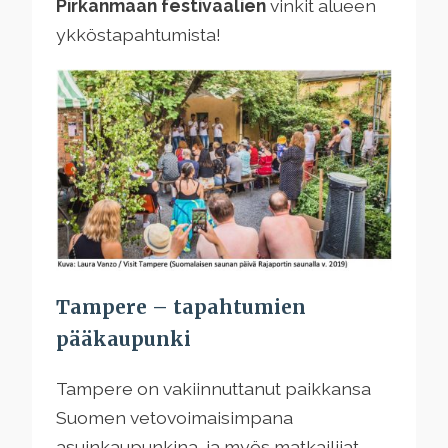
Pirkanmaan festivaalien
vinkit alueen
ykköstapahtumista!
Tampere – tapahtumien
pääkaupunki
Tampere on vakiinnuttanut paikkansa
Suomen vetovoimaisimpana
asuinkaupunkina, ja myös matkailijat