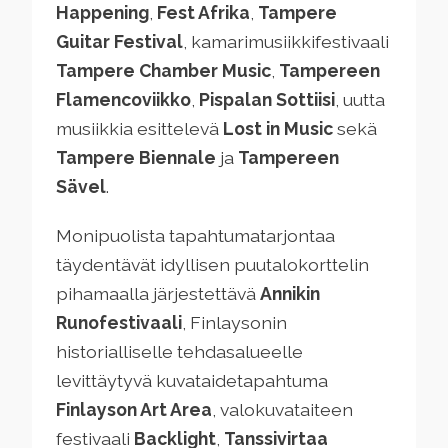
Happening
,
Fest Afrika
,
Tampere
Guitar Festival
, kamarimusiikkifestivaali
Tampere Chamber Music
,
Tampereen
Flamencoviikko
,
Pispalan Sottiisi
, uutta
musiikkia esittelevä
Lost in Music
sekä
Tampere Biennale
ja
Tampereen
Sävel
.
Monipuolista tapahtumatarjontaa
täydentävät idyllisen puutalokorttelin
pihamaalla järjestettävä
Annikin
Runofestivaali
, Finlaysonin
historialliselle tehdasalueelle
levittäytyvä kuvataidetapahtuma
Finlayson Art Area
, valokuvataiteen
festivaali
Backlight
,
Tanssivirtaa