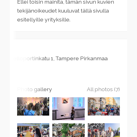
Ellei toisin mainita, tämän sivun kuvien
tekijänoikeudet kuuluvat tällä sivulla
esitellyille yrityksille.
Kelloportinkatu
1
Tampere
Pirkanmaa
Photo gallery
All photos (7)