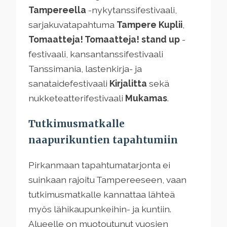
Tampereella
-nykytanssifestivaali,
sarjakuvatapahtuma
Tampere Kuplii
,
Tomaatteja! Tomaatteja! stand up
-
festivaali, kansantanssifestivaali
Tanssimania, lastenkirja- ja
sanataidefestivaali
Kirjalitta
sekä
nukketeatterifestivaali
Mukamas
.
Tutkimusmatkalle
naapurikuntien tapahtumiin
Pirkanmaan tapahtumatarjonta ei
suinkaan rajoitu Tampereeseen, vaan
tutkimusmatkalle kannattaa lähteä
myös lähikaupunkeihin- ja kuntiin.
Alueelle on muotoutunut vuosien