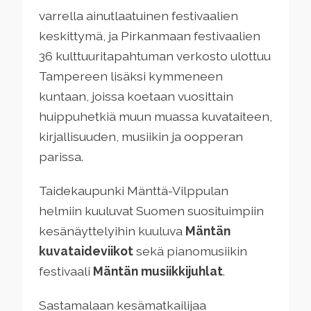
varrella ainutlaatuinen festivaalien
keskittymä, ja Pirkanmaan festivaalien
36 kulttuuritapahtuman verkosto ulottuu
Tampereen lisäksi kymmeneen
kuntaan, joissa koetaan vuosittain
huippuhetkiä muun muassa kuvataiteen,
kirjallisuuden, musiikin ja oopperan
parissa.
Taidekaupunki Mänttä-Vilppulan
helmiin kuuluvat Suomen suosituimpiin
kesänäyttelyihin kuuluva
Mäntän
kuvataideviikot
sekä pianomusiikin
festivaali
Mäntän musiikkijuhlat
.
Sastamalaan kesämatkailijaa