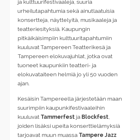
ja kulttuurifestivaaleja, suuria
urheilutapahtumia sekä ainutlaatuisia
konsertteja, näyttelyitä, musikaaleja ja
teatteriesityksiä. Kaupungin
pitkäikäisimpiin kulttuuritapahtumiin
kuuluvat Tampereen Teatterikesä ja
Tampereen elokuvajuhlat, jotka ovat
tuoneet kaupunkiin teatteri- ja
elokuvataiteen helmiä jo yli 50 vuoden
ajan.
Kesäisin Tampereella järjestetään maan
suurimpiin kaupunkifestivaaleihin
kuuluvat
Tammerfest
ja
Blockfest
,
joiden lisäksi upeita konserttielämyksiä
tarjoavat muun muassa
Tampere Jazz