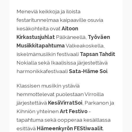
Meneviä keikkoja ja iloista
festaritunnelmaa kaipaaville osuvia
kesäkohteita ovat
Aitoon
Kirkastusjuhlat
Pälkäneellä,
Työväen
Musiikkitapahtuma
Valkeakoskella,
iskelmämusiikin festivaali
Tapsan Tahdit
Nokialla sekä Ikaalisissa järjestettävä
harmonikkafestivaali
Sata-Häme Soi
.
Klassisen musiikin ystäviä
hemmottelevat puolestaan Virroilla
järjestettävä
KesäVirratSoi
, Parkanon ja
Kihniön yhteinen
Art Festivo
-
tapahtuma sekä oopperaa kesäillassa
esittävä
Hämeenkyrön FEStiwaalit
.