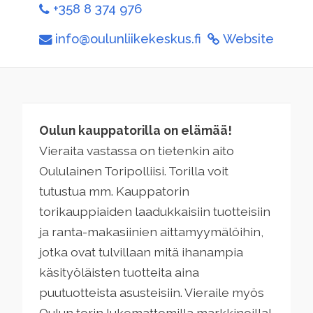
+358 8 374 976
info@oulunliikekeskus.fi
Website
Oulun kauppatorilla on elämää!
Vieraita vastassa on tietenkin aito
Oululainen Toripolliisi. Torilla voit
tutustua mm. Kauppatorin
torikauppiaiden laadukkaisiin tuotteisiin
ja ranta-makasiinien aittamyymälöihin,
jotka ovat tulvillaan mitä ihanampia
käsityöläisten tuotteita aina
puutuotteista asusteisiin. Vieraile myös
Oulun torin lukemattomilla markkinoilla!