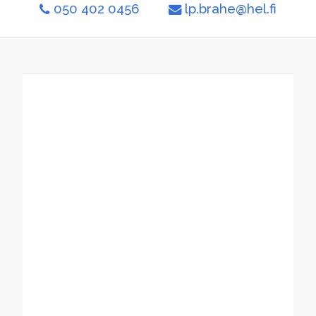
050 402 0456
lp.brahe@hel.fi