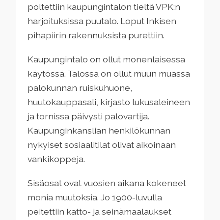
poltettiin kaupungintalon tieltä VPK:n
harjoituksissa puutalo. Loput Inkisen
pihapiirin rakennuksista purettiin.
Kaupungintalo on ollut monenlaisessa
käytössä. Talossa on ollut muun muassa
palokunnan ruiskuhuone,
huutokauppasali, kirjasto lukusaleineen
ja tornissa päivysti palovartija.
Kaupunginkanslian henkilökunnan
nykyiset sosiaalitilat olivat aikoinaan
vankikoppeja.
Sisäosat ovat vuosien aikana kokeneet
monia muutoksia. Jo 1900-luvulla
peitettiin katto- ja seinämaalaukset