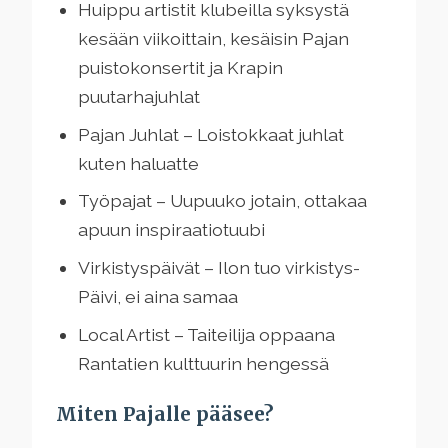
Huippu artistit klubeilla syksystä
kesään viikoittain, kesäisin Pajan
puistokonsertit ja Krapin
puutarhajuhlat
Pajan Juhlat – Loistokkaat juhlat
kuten haluatte
Työpajat – Uupuuko jotain, ottakaa
apuun inspiraatiotuubi
Virkistyspäivät – Ilon tuo virkistys-
Päivi, ei aina samaa
Local Artist – Taiteilija oppaana
Rantatien kulttuurin hengessä
Miten Pajalle pääsee?