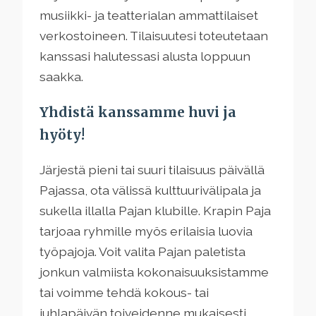
musiikki- ja teatterialan ammattilaiset
verkostoineen. Tilaisuutesi toteutetaan
kanssasi halutessasi alusta loppuun
saakka.
Yhdistä kanssamme huvi ja
hyöty!
Järjestä pieni tai suuri tilaisuus päivällä
Pajassa, ota välissä kulttuurivälipala ja
sukella illalla Pajan klubille. Krapin Paja
tarjoaa ryhmille myös erilaisia luovia
työpajoja. Voit valita Pajan paletista
jonkun valmiista kokonaisuuksistamme
tai voimme tehdä kokous- tai
juhlapäivän toiveidenne mukaisesti.