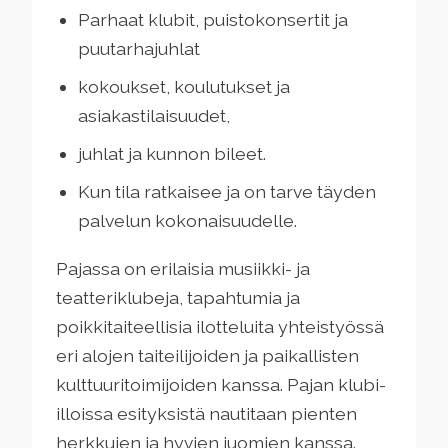
Parhaat klubit, puistokonsertit ja
puutarhajuhlat
kokoukset, koulutukset ja
asiakastilaisuudet,
juhlat ja kunnon bileet.
Kun tila ratkaisee ja on tarve täyden
palvelun kokonaisuudelle.
Pajassa on erilaisia musiikki- ja
teatteriklubeja, tapahtumia ja
poikkitaiteellisia ilotteluita yhteistyössä
eri alojen taiteilijoiden ja paikallisten
kulttuuritoimijoiden kanssa. Pajan klubi-
illoissa esityksistä nautitaan pienten
herkkujen ja hyvien juomien kanssa.