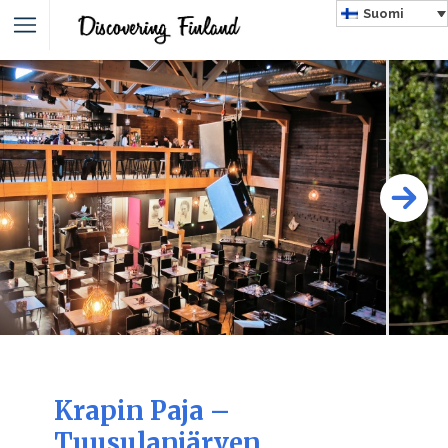
Suomi
Krapin Paja –
Tuusulanjärven