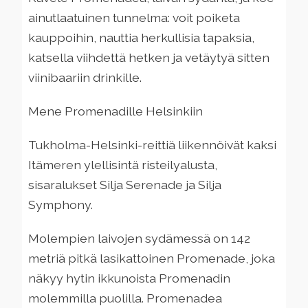
ainutlaatuinen tunnelma: voit poiketa
kauppoihin, nauttia herkullisia tapaksia,
katsella viihdettä hetken ja vetäytyä sitten
viinibaariin drinkille.
Mene Promenadille Helsinkiin
Tukholma-Helsinki-reittiä liikennöivät kaksi
Itämeren ylellisintä risteilyalusta,
sisaralukset Silja Serenade ja Silja
Symphony.
Molempien laivojen sydämessä on 142
metriä pitkä lasikattoinen Promenade, joka
näkyy hytin ikkunoista Promenadin
molemmilla puolilla. Promenadea