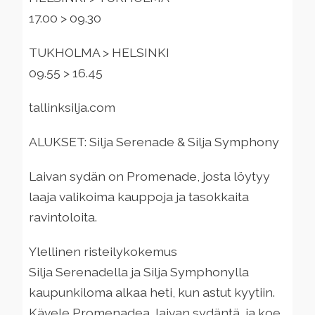
17.00 > 09.30
TUKHOLMA > HELSINKI
09.55 > 16.45
tallinksilja.com
ALUKSET: Silja Serenade & Silja Symphony
Laivan sydän on Promenade, josta löytyy
laaja valikoima kauppoja ja tasokkaita
ravintoloita.
Ylellinen risteilykokemus
Silja Serenadella ja Silja Symphonylla
kaupunkiloma alkaa heti, kun astut kyytiin.
Kävele Promenadea, laivan sydäntä, ja koe