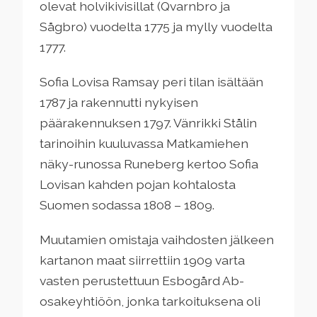
olevat holvikivisillat (Qvarnbro ja
Sågbro) vuodelta 1775 ja mylly vuodelta
1777.
Sofia Lovisa Ramsay peri tilan isältään
1787 ja rakennutti nykyisen
päärakennuksen 1797. Vänrikki Stålin
tarinoihin kuuluvassa Matkamiehen
näky-runossa Runeberg kertoo Sofia
Lovisan kahden pojan kohtalosta
Suomen sodassa 1808 – 1809.
Muutamien omistaja vaihdosten jälkeen
kartanon maat siirrettiin 1909 varta
vasten perustettuun Esbogård Ab-
osakeyhtiöön, jonka tarkoituksena oli