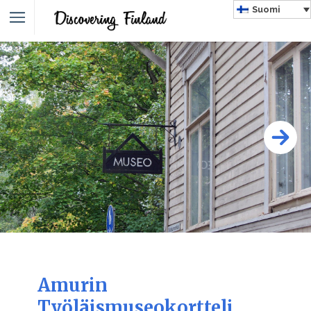
Suomi
Amurin
Työläismuseokortteli