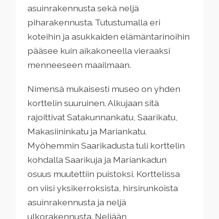
asuinrakennusta sekä neljä
piharakennusta. Tutustumalla eri
koteihin ja asukkaiden elämäntarinoihin
pääsee kuin aikakoneella vieraaksi
menneeseen maailmaan.
Nimensä mukaisesti museo on yhden
korttelin suuruinen. Alkujaan sitä
rajoittivat Satakunnankatu, Saarikatu,
Makasiininkatu ja Mariankatu.
Myöhemmin Saarikadusta tuli korttelin
kohdalla Saarikuja ja Mariankadun
osuus muutettiin puistoksi. Korttelissa
on viisi yksikerroksista, hirsirunkoista
asuinrakennusta ja neljä
ulkorakennusta. Neljään