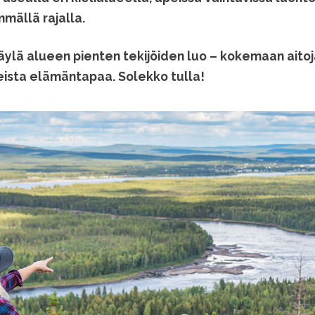
mällä rajalla.
äylä alueen pienten tekijöiden luo – kokemaan aitoj
eista elämäntapaa. Solekko tulla!