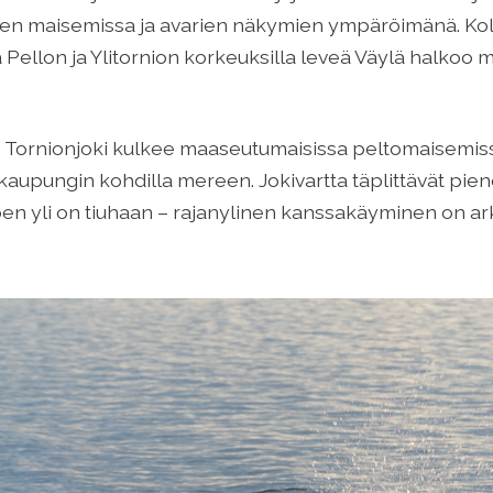
vujen maisemissa ja avarien näkymien ympäröimänä. Kol
a Pellon ja Ylitornion korkeuksilla leveä Väylä halkoo m
an Tornionjoki kulkee maaseutumaisissa peltomaisemiss
upungin kohdilla mereen. Jokivartta täplittävät pie
 joen yli on tiuhaan – rajanylinen kanssakäyminen on ar