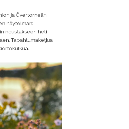
rnion ja Övertorneån
sen näytelmän:
ain noustakseen heti
ttaen. Tapahtumaketjua
iertokulkua.