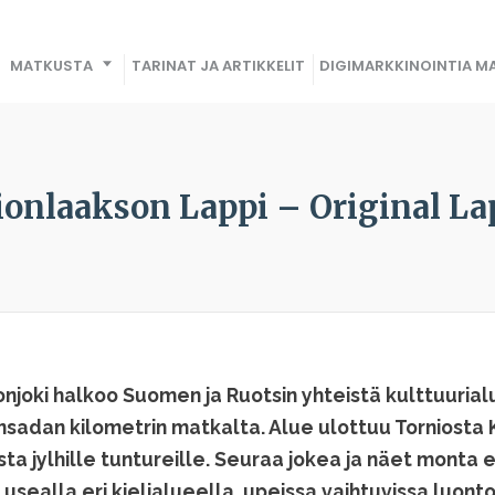
MATKUSTA
TARINAT JA ARTIKKELIT
DIGIMARKKINOINTIA MA
ionlaakson Lappi – Original La
njoki halkoo Suomen ja Ruotsin yhteistä kulttuurial
nsadan kilometrin matkalta. Alue ulottuu Torniosta Ki
ta jylhille tuntureille. Seuraa jokea ja näet monta e
usealla eri kielialueella, upeissa vaihtuvissa luon