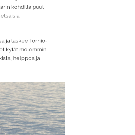
arin kohdilla puut
etsäisiä
a ja laskee Tornio-
net kylät molemmin
kista, helppoa ja