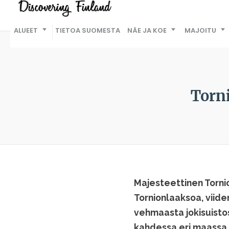
ALUEET
TIETOA SUOMESTA
NÄE JA KOE
MAJOITU
Torn
Majesteettinen Tornio
Tornionlaaksoa, viide
vehmaasta jokisuistos
kahdessa eri maassa, 