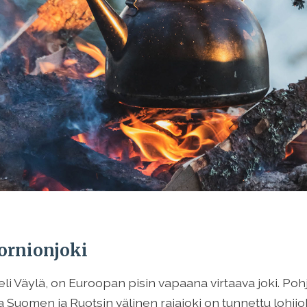
Tornionjoki
li Väylä, on Euroopan pisin vapaana virtaava joki. Pohj
Suomen ja Ruotsin välinen rajajoki on tunnettu lohijok