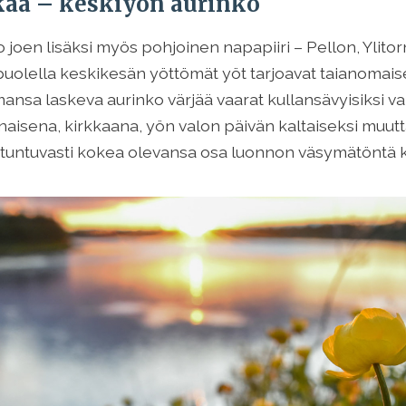
kaa – keskiyön aurinko
joen lisäksi myös pohjoinen napapiiri – Pellon, Ylito
puolella keskikesän yöttömät yöt tarjoavat taianomai
ansa laskeva aurinko värjää vaarat kullansävyisiksi v
onaisena, kirkkaana, yön valon päivän kaltaiseksi muu
ntuntuvasti kokea olevansa osa luonnon väsymätöntä k