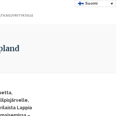
Suomi
TKAILUYRITYKSILLE
pland
uetta,
lpisjärvelle,
rilaista Lappia
tomaisemissa –