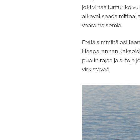
joki virtaa tunturikoi
alkavat saada mittaa j
vaaramaisemia.
Eteläisimmiltä osilta
Haaparannan kaksoiska
puolin rajaa ja siltoja
virkistävää.