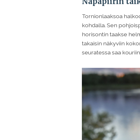
Napapiirin tai
Tornionlaaksoa halkoo 
kohdalla. Sen pohjois
horisontin taakse helm
takaisin näkyviin kok
seuratessa saa kourii