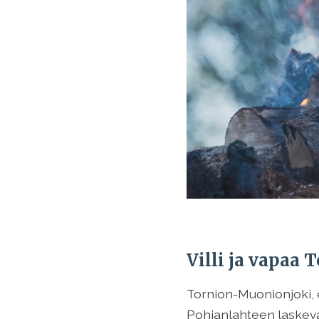
Villi ja vapaa 
Tornion-Muonionjoki, e
Pohjanlahteen laskeva 