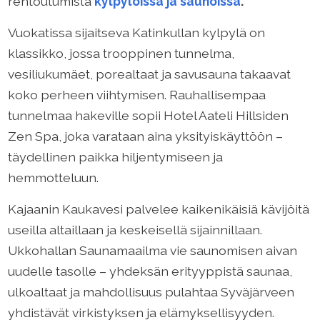
rentoutumista
kylpylöissä ja saunoissa
.
Vuokatissa sijaitseva Katinkullan kylpylä on
klassikko, jossa trooppinen tunnelma,
vesiliukumäet, porealtaat ja savusauna takaavat
koko perheen viihtymisen. Rauhallisempaa
tunnelmaa hakeville sopii Hotel Aateli Hillsiden
Zen Spa, joka varataan aina yksityiskäyttöön –
täydellinen paikka hiljentymiseen ja
hemmotteluun.
Kajaanin Kaukavesi palvelee kaikenikäisiä kävijöitä
useilla altaillaan ja keskeisellä sijainnillaan.
Ukkohallan Saunamaailma vie saunomisen aivan
uudelle tasolle – yhdeksän erityyppistä saunaa,
ulkoaltaat ja mahdollisuus pulahtaa Syväjärveen
yhdistävät virkistyksen ja elämyksellisyyden.