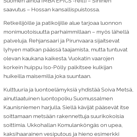
Suomen ainoa IMBA EPICS -reitti – Sininen
saavutus – Hossan kansallispuistossa.
Retkeilijöille ja patikoijille alue tarjoaa luonnon
monimuotoisuutta parhaimmillaan – myös lähellä
palveluja. Rehjansaari ja Pirunvaara sijaitsevat
lyhyen matkan päässä taajamista, mutta tuntuvat
olevan kaukana kaikesta. Vuokatin vaarojen
korkein huippu Iso-Pölly palkitsee kulkijan
huikeilla maisemilla joka suuntaan.
Kulttuuria ja luontoelämyksiä yhdistää Soiva Metsä,
ainutlaatuinen luontopolku Suomussalmen
Kaunisniemen harjulla. Siellä kävijät pääsevät itse
soittamaan metsään rakennettuja suurikokoisia
soittimia. Ukkohallan Komulanköngäs on upea,
kaksihaarainen vesiputous ja hieno esimerkki