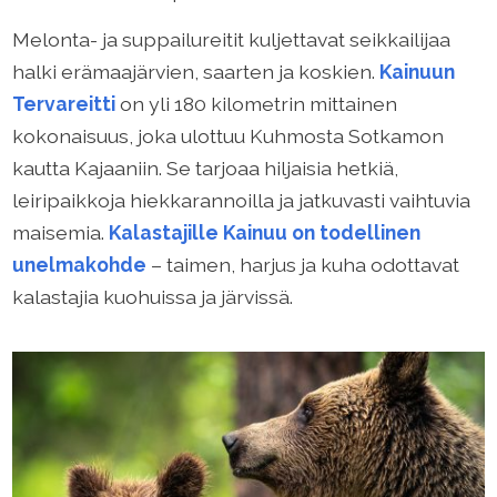
Melonta- ja suppailureitit kuljettavat seikkailijaa
halki erämaajärvien, saarten ja koskien.
Kainuun
Tervareitti
on yli 180 kilometrin mittainen
kokonaisuus, joka ulottuu Kuhmosta Sotkamon
kautta Kajaaniin. Se tarjoaa hiljaisia hetkiä,
leiripaikkoja hiekkarannoilla ja jatkuvasti vaihtuvia
maisemia.
Kalastajille Kainuu on todellinen
unelmakohde
– taimen, harjus ja kuha odottavat
kalastajia kuohuissa ja järvissä.