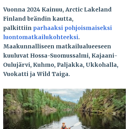
Vuonna 2024 Kainuu, Arctic Lakeland
Finland brändin kautta,
palkittiin
parhaaksi pohjoismaiseksi
luontomatkailukohteeksi
.
Maakunnalliseen matkailualueeseen
kuuluvat Hossa-Suomussalmi, Kajaani-
Oulujärvi, Kuhmo, Paljakka, Ukkohalla,
Vuokatti ja Wild Taiga.