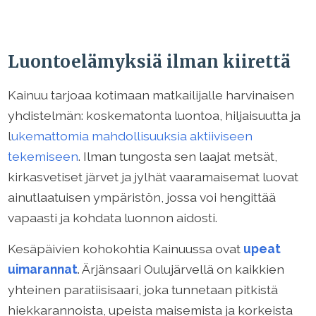
Luontoelämyksiä ilman kiirettä
Kainuu tarjoaa kotimaan matkailijalle harvinaisen
yhdistelmän: koskematonta luontoa, hiljaisuutta ja
l
ukemattomia mahdollisuuksia aktiiviseen
tekemiseen
. Ilman tungosta sen laajat metsät,
kirkasvetiset järvet ja jylhät vaaramaisemat luovat
ainutlaatuisen ympäristön, jossa voi hengittää
vapaasti ja kohdata luonnon aidosti.
Kesäpäivien kohokohtia Kainuussa ovat
upeat
uimarannat
. Ärjänsaari Oulujärvellä on kaikkien
yhteinen paratiisisaari, joka tunnetaan pitkistä
hiekkarannoista, upeista maisemista ja korkeista