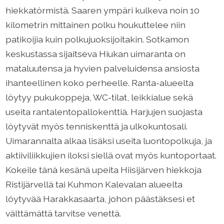
hiekkatörmistä. Saaren ympäri kulkeva noin 10
kilometrin mittainen polku houkuttelee niin
patikoijia kuin polkujuoksijoitakin. Sotkamon
keskustassa sijaitseva Hiukan uimaranta on
mataluutensa ja hyvien palveluidensa ansiosta
ihanteellinen koko perheelle. Ranta-alueelta
löytyy pukukoppeja, WC-tilat, leikkialue sekä
useita rantalentopallokenttiä. Harjujen suojasta
löytyvät myös tenniskenttä ja ulkokuntosali.
Uimarannalta alkaa lisäksi useita luontopolkuja, ja
aktiiviliikkujien iloksi siellä ovat myös kuntoportaat.
Kokeile tänä kesänä upeita Hiisijärven hiekkoja
Ristijärvellä tai Kuhmon Kalevalan alueelta
löytyvää Harakkasaarta, johon päästäksesi et
välttämättä tarvitse venettä.