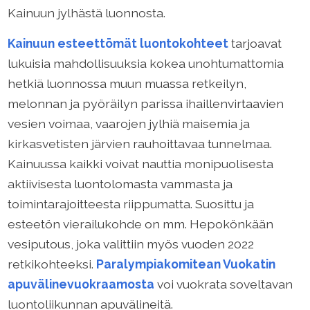
Kainuun jylhästä luonnosta.
Kainuun esteettömät luontokohteet
tarjoavat
lukuisia mahdollisuuksia kokea unohtumattomia
hetkiä luonnossa muun muassa retkeilyn,
melonnan ja pyöräilyn parissa ihaillenvirtaavien
vesien voimaa, vaarojen jylhiä maisemia ja
kirkasvetisten järvien rauhoittavaa tunnelmaa.
Kainuussa kaikki voivat nauttia monipuolisesta
aktiivisesta luontolomasta vammasta ja
toimintarajoitteesta riippumatta. Suosittu ja
esteetön vierailukohde on mm. Hepokönkään
vesiputous, joka valittiin myös vuoden 2022
retkikohteeksi.
Paralympiakomitean Vuokatin
apuvälinevuokraamosta
voi vuokrata soveltavan
luontoliikunnan apuvälineitä.