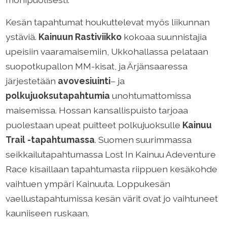
Kesän tapahtumat houkuttelevat myös liikunnan
ystäviä.
Kainuun Rastiviikko
kokoaa suunnistajia
upeisiin vaaramaisemiin, Ukkohallassa pelataan
suopotkupallon MM-kisat, ja Ärjänsaaressa
järjestetään
avovesiuinti
– ja
polkujuoksutapahtumia
unohtumattomissa
maisemissa. Hossan kansallispuisto tarjoaa
puolestaan upeat puitteet polkujuoksulle
Kainuu
Trail -tapahtumassa
. Suomen suurimmassa
seikkailutapahtumassa Lost In Kainuu Adeventure
Race kisaillaan tapahtumasta riippuen kesäkohde
vaihtuen ympäri Kainuuta. Loppukesän
vaellustapahtumissa kesän värit ovat jo vaihtuneet
kauniiseen ruskaan.