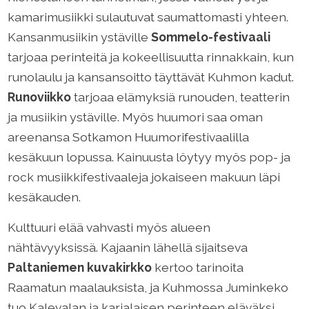
kamarimusiikki sulautuvat saumattomasti yhteen.
Kansanmusiikin ystäville
Sommelo-festivaali
tarjoaa perinteitä ja kokeellisuutta rinnakkain, kun
runolaulu ja kansansoitto täyttävät Kuhmon kadut.
Runoviikko
tarjoaa elämyksiä runouden, teatterin
ja musiikin ystäville. Myös huumori saa oman
areenansa Sotkamon Huumorifestivaalilla
kesäkuun lopussa. Kainuusta löytyy myös pop- ja
rock musiikkifestivaaleja jokaiseen makuun läpi
kesäkauden.
Kulttuuri elää vahvasti myös alueen
nähtävyyksissä. Kajaanin lähellä sijaitseva
Paltaniemen kuvakirkko
kertoo tarinoita
Raamatun maalauksista, ja Kuhmossa Juminkeko
tuo Kalevalan ja karjalaisen perinteen eläväksi