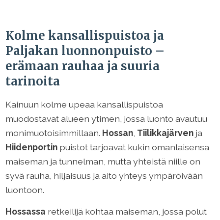
Kolme kansallispuistoa ja
Paljakan luonnonpuisto –
erämaan rauhaa ja suuria
tarinoita
Kainuun kolme upeaa kansallispuistoa
muodostavat alueen ytimen, jossa luonto avautuu
monimuotoisimmillaan.
Hossan
,
Tiilikkajärven
ja
Hiidenportin
puistot tarjoavat kukin omanlaisensa
maiseman ja tunnelman, mutta yhteistä niille on
syvä rauha, hiljaisuus ja aito yhteys ympäröivään
luontoon.
Hossassa
retkeilijä kohtaa maiseman, jossa polut