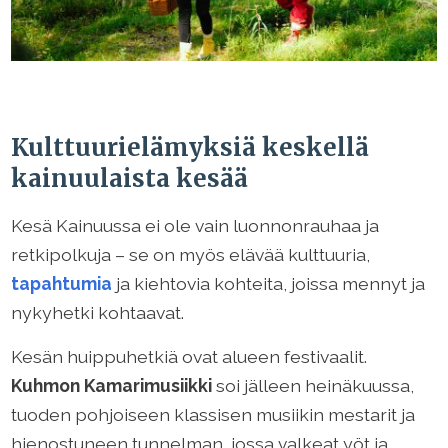
Kulttuurielämyksiä keskellä
kainuulaista kesää
Kesä Kainuussa ei ole vain luonnonrauhaa ja
retkipolkuja – se on myös elävää kulttuuria,
tapahtumia
ja kiehtovia kohteita, joissa mennyt ja
nykyhetki kohtaavat.
Kesän huippuhetkiä ovat alueen festivaalit.
Kuhmon Kamarimusiikki
soi jälleen heinäkuussa,
tuoden pohjoiseen klassisen musiikin mestarit ja
hienostuneen tunnelman, jossa valkeat yöt ja