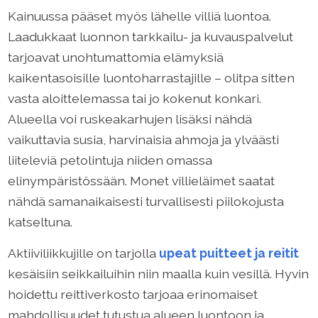
Kainuussa pääset myös lähelle villiä luontoa.
Laadukkaat luonnon tarkkailu- ja kuvauspalvelut
tarjoavat unohtumattomia elämyksiä
kaikentasoisille luontoharrastajille – olitpa sitten
vasta aloittelemassa tai jo kokenut konkari.
Alueella voi ruskeakarhujen lisäksi nähdä
vaikuttavia susia, harvinaisia ahmoja ja ylväästi
liiteleviä petolintuja niiden omassa
elinympäristössään. Monet villieläimet saatat
nähdä samanaikaisesti turvallisesti piilokojusta
katseltuna.
Aktiiviliikkujille on tarjolla
upeat puitteet ja reitit
kesäisiin seikkailuihin niin maalla kuin vesillä. Hyvin
hoidettu reittiverkosto tarjoaa erinomaiset
mahdollisuudet tutustua alueen luontoon ja