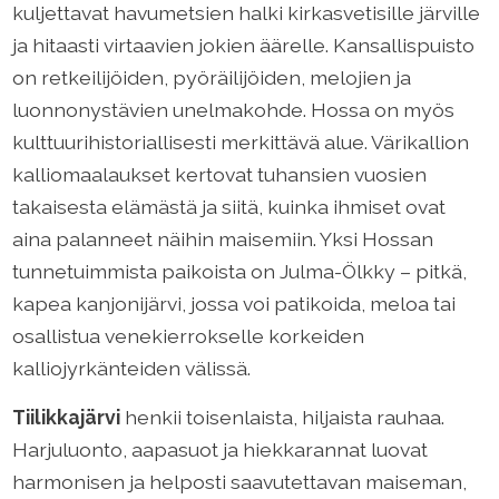
kuljettavat havumetsien halki kirkasvetisille järville
ja hitaasti virtaavien jokien äärelle. Kansallispuisto
on retkeilijöiden, pyöräilijöiden, melojien ja
luonnonystävien unelmakohde. Hossa on myös
kulttuurihistoriallisesti merkittävä alue. Värikallion
kalliomaalaukset kertovat tuhansien vuosien
takaisesta elämästä ja siitä, kuinka ihmiset ovat
aina palanneet näihin maisemiin. Yksi Hossan
tunnetuimmista paikoista on Julma-Ölkky – pitkä,
kapea kanjonijärvi, jossa voi patikoida, meloa tai
osallistua venekierrokselle korkeiden
kalliojyrkänteiden välissä.
Tiilikkajärvi
henkii toisenlaista, hiljaista rauhaa.
Harjuluonto, aapasuot ja hiekkarannat luovat
harmonisen ja helposti saavutettavan maiseman,