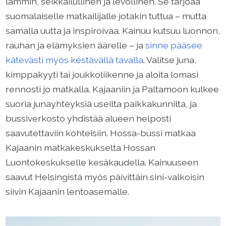
lämmin, seikkailullinen ja levollinen. Se tarjoaa
suomalaiselle matkailijalle jotakin tuttua – mutta
samalla uutta ja inspiroivaa. Kainuu kutsuu luonnon,
rauhan ja elämyksien äärelle – ja
sinne pääsee
kätevästi myös kestävällä tavalla
. Valitse juna,
kimppakyyti tai joukkoliikenne ja aloita lomasi
rennosti jo matkalla. Kajaaniin ja Paltamoon kulkee
suoria junayhteyksiä useilta paikkakunnilta, ja
bussiverkosto yhdistää alueen helposti
saavutettaviin kohteisiin. Hossa-bussi matkaa
Kajaanin matkakeskukselta Hossan
Luontokeskukselle kesäkaudella. Kainuuseen
saavut Helsingistä myös päivittäin sini-valkoisin
siivin Kajaanin lentoasemalle.