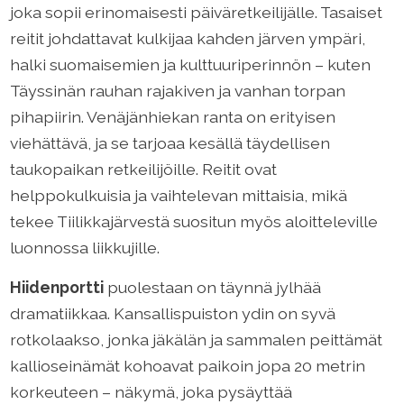
joka sopii erinomaisesti päiväretkeilijälle. Tasaiset
reitit johdattavat kulkijaa kahden järven ympäri,
halki suomaisemien ja kulttuuriperinnön – kuten
Täyssinän rauhan rajakiven ja vanhan torpan
pihapiirin. Venäjänhiekan ranta on erityisen
viehättävä, ja se tarjoaa kesällä täydellisen
taukopaikan retkeilijöille. Reitit ovat
helppokulkuisia ja vaihtelevan mittaisia, mikä
tekee Tiilikkajärvestä suositun myös aloitteleville
luonnossa liikkujille.
Hiidenportti
puolestaan on täynnä jylhää
dramatiikkaa. Kansallispuiston ydin on syvä
rotkolaakso, jonka jäkälän ja sammalen peittämät
kallioseinämät kohoavat paikoin jopa 20 metrin
korkeuteen – näkymä, joka pysäyttää