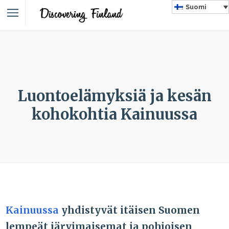
Suomi
Luontoelämyksiä ja kesän
kohokohtia Kainuussa
Kainuussa
yhdistyvät itäisen Suomen
lempeät järvimaisemat ja pohjoisen