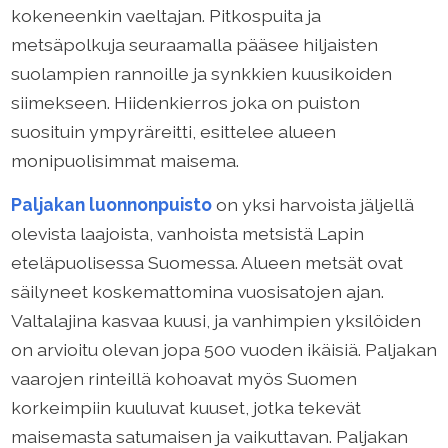
kokeneenkin vaeltajan. Pitkospuita ja
metsäpolkuja seuraamalla pääsee hiljaisten
suolampien rannoille ja synkkien kuusikoiden
siimekseen. Hiidenkierros joka on puiston
suosituin ympyräreitti, esittelee alueen
monipuolisimmat maisema.
Paljakan luonnonpuisto
on yksi harvoista jäljellä
olevista laajoista, vanhoista metsistä Lapin
eteläpuolisessa Suomessa. Alueen metsät ovat
säilyneet koskemattomina vuosisatojen ajan.
Valtalajina kasvaa kuusi, ja vanhimpien yksilöiden
on arvioitu olevan jopa 500 vuoden ikäisiä. Paljakan
vaarojen rinteillä kohoavat myös Suomen
korkeimpiin kuuluvat kuuset, jotka tekevät
maisemasta satumaisen ja vaikuttavan. Paljakan