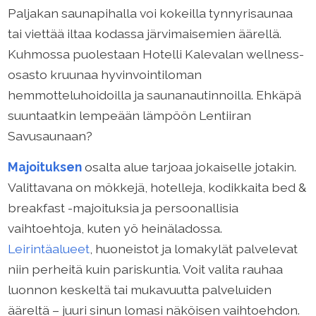
Paljakan saunapihalla voi kokeilla tynnyrisaunaa
tai viettää iltaa kodassa järvimaisemien äärellä.
Kuhmossa puolestaan Hotelli Kalevalan wellness-
osasto kruunaa hyvinvointiloman
hemmotteluhoidoilla ja saunanautinnoilla. Ehkäpä
suuntaatkin lempeään lämpöön Lentiiran
Savusaunaan?
Majoituksen
osalta alue tarjoaa jokaiselle jotakin.
Valittavana on mökkejä, hotelleja, kodikkaita bed &
breakfast -majoituksia ja persoonallisia
vaihtoehtoja, kuten yö heinäladossa.
Leirintäalueet
, huoneistot ja lomakylät palvelevat
niin perheitä kuin pariskuntia. Voit valita rauhaa
luonnon keskeltä tai mukavuutta palveluiden
ääreltä – juuri sinun lomasi näköisen vaihtoehdon.