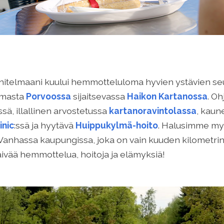
telmaani kuului hemmotteluloma hyvien ystävien seur
lomasta
Porvoossa
sijaitsevassa
Haikon Kartanossa
. O
sä, illallinen arvostetussa
kartanoravintolassa
, kau
inic
:ssä ja hyytävä
Huippukylmä-hoito
. Halusimme myö
 Vanhassa kaupungissa, joka on vain kuuden kilometri
ivää hemmottelua, hoitoja ja elämyksiä!