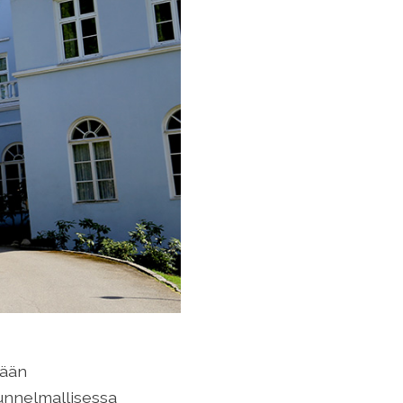
mään
unnelmallisessa