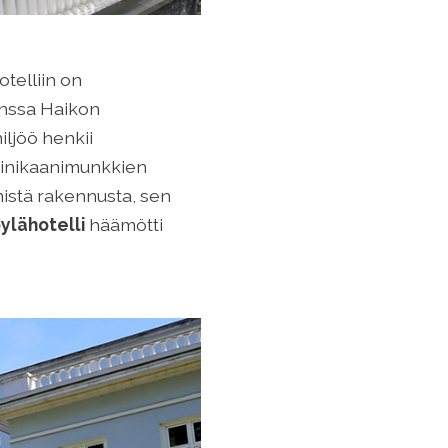
telliin on
anssa Haikon
ljöö henkii
ominikaanimunkkien
nistä rakennusta, sen
ylähotelli
häämötti