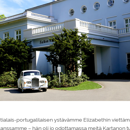
tialais-portugalilaisen ystävämme Elizabethin viettä
anssamme – hän oli jo odottamassa meitä Kartanon t