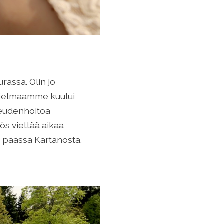
assa. Olin jo
hjelmaamme kuului
neudenhoitoa
s viettää aikaa
n päässä Kartanosta.