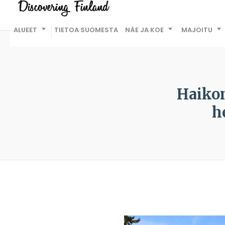
ALUEET
TIETOA SUOMESTA
NÄE JA KOE
MAJOITU
Haikon
h