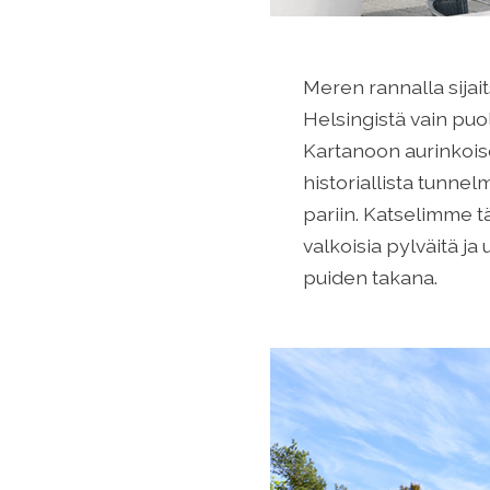
Meren rannalla sijai
Helsingistä vain pu
Kartanoon aurinkois
historiallista tunne
pariin. Katselimme t
valkoisia pylväitä ja
puiden takana.