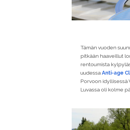
Tämän vuoden suunni
pitkään haaveillut 
rentoumista kylpyläs
uudessa
Anti-age Cl
Porvoon idyllisessä
Luvassa oli kolme pä