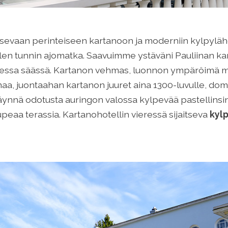
tsevaan perinteiseen kartanoon ja moderniin kylpyläho
olen tunnin ajomatka. Saavuimme ystäväni Pauliinan k
essa säässä. Kartanon vehmas, luonnon ympäröimä mi
lmaa, juontaahan kartanon juuret aina 1300-luvulle, d
äynnä odotusta auringon valossa kylpevää pastellinsi
 upeaa terassia. Kartanohotellin vieressä sijaitseva
kylp