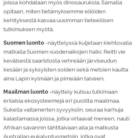
joissa kohdataan myös dinosauruksia. Samalla
opitaan, miten tietämyksemme eliöiden
kehityksestä kasvaa uusimman tieteellisen
tutkimuksen myötä.
Suomen luonto
-näyttelyssä kuljetaan kiehtovalla
matkalla Suomen vuodenaikojen halki. Reitti vie
keväisestä saaristosta vehreään järviseudun
kesään ja syksyisten soiden sekä metsien kautta
aina Lapin kylmään ja pimeään talveen.
Maailman luonto
-näyttely kutsuu tutkimaan
erilaisia ekosysteemejä eri puolilta maailmaa.
Sukella valtamerten syvyyksiin, seuraa karhuja
kalastamassa joissa, jotka virtaavat mereen, nauti
Afrikan savannin tähtitaivaan alla ja matkusta
Australian eukalyptusmetsiin, jotka ovat