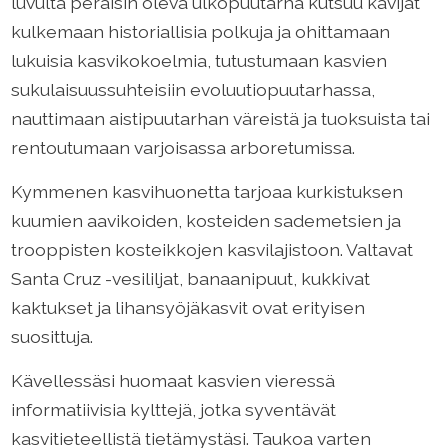
luvulta peräisin oleva ulkopuutarha kutsuu kävijät
kulkemaan historiallisia polkuja ja ohittamaan
lukuisia kasvikokoelmia, tutustumaan kasvien
sukulaisuussuhteisiin evoluutiopuutarhassa,
nauttimaan aistipuutarhan väreistä ja tuoksuista tai
rentoutumaan varjoisassa arboretumissa.
Kymmenen kasvihuonetta tarjoaa kurkistuksen
kuumien aavikoiden, kosteiden sademetsien ja
trooppisten kosteikkojen kasvilajistoon. Valtavat
Santa Cruz -vesililjat, banaanipuut, kukkivat
kaktukset ja lihansyöjäkasvit ovat erityisen
suosittuja.
Kävellessäsi huomaat kasvien vieressä
informatiivisia kylttejä, jotka syventävät
kasvitieteellistä tietämystäsi. Taukoa varten