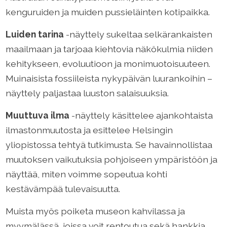
kenguruiden ja muiden pussieläinten kotipaikka.
Luiden tarina
-näyttely sukeltaa selkärankaisten
maailmaan ja tarjoaa kiehtovia näkökulmia niiden
kehitykseen, evoluutioon ja monimuotoisuuteen.
Muinaisista fossiileista nykypäivän luurankoihin –
näyttely paljastaa luuston salaisuuksia.
Muuttuva ilma
-näyttely käsittelee ajankohtaista
ilmastonmuutosta ja esittelee Helsingin
yliopistossa tehtyä tutkimusta. Se havainnollistaa
muutoksen vaikutuksia pohjoiseen ympäristöön ja
näyttää, miten voimme sopeutua kohti
kestävämpää tulevaisuutta.
Muista myös poiketa museon kahvilassa ja
myymälässä, joissa voit rentoutua sekä hankkia