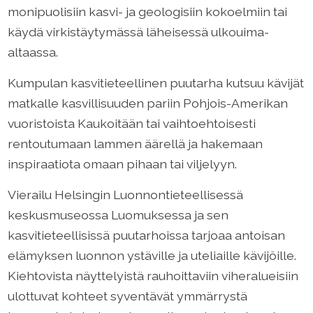
monipuolisiin kasvi- ja geologisiin kokoelmiin tai
käydä virkistäytymässä läheisessä ulkouima-
altaassa.
Kumpulan kasvitieteellinen puutarha kutsuu kävijät
matkalle kasvillisuuden pariin Pohjois-Amerikan
vuoristoista Kaukoitään tai vaihtoehtoisesti
rentoutumaan lammen äärellä ja hakemaan
inspiraatiota omaan pihaan tai viljelyyn.
Vierailu Helsingin Luonnontieteellisessä
keskusmuseossa Luomuksessa ja sen
kasvitieteellisissä puutarhoissa tarjoaa antoisan
elämyksen luonnon ystäville ja uteliaille kävijöille.
Kiehtovista näyttelyistä rauhoittaviin viheralueisiin
ulottuvat kohteet syventävät ymmärrystä