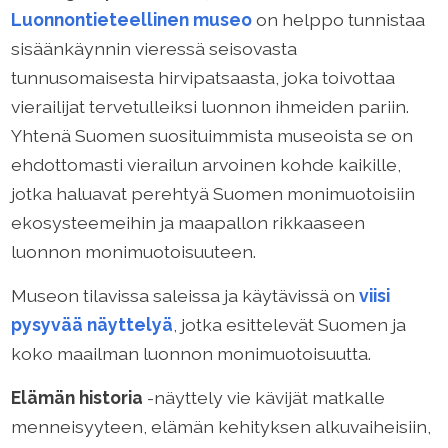
Luonnontieteellinen museo
on helppo tunnistaa
sisäänkäynnin vieressä seisovasta
tunnusomaisesta hirvipatsaasta, joka toivottaa
vierailijat tervetulleiksi luonnon ihmeiden pariin.
Yhtenä Suomen suosituimmista museoista se on
ehdottomasti vierailun arvoinen kohde kaikille,
jotka haluavat perehtyä Suomen monimuotoisiin
ekosysteemeihin ja maapallon rikkaaseen
luonnon monimuotoisuuteen.
Museon tilavissa saleissa ja käytävissä on
viisi
pysyvää näyttelyä
, jotka esittelevät Suomen ja
koko maailman luonnon monimuotoisuutta.
Elämän historia
-näyttely vie kävijät matkalle
menneisyyteen, elämän kehityksen alkuvaiheisiin,