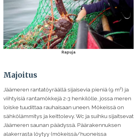
Rapuja
Majoitus
Jäämeren rantatöyräällä sijaisevia pieniä (9 m²) ja
viihtyisiä rantamökkejä 2-3 henkilölle, jossa meren
loiske tuudittaa rauhaisaan uneen. Mökeissä on
sähkölämmitys ja keittolevy. Wc ja suihku sijaitsevat
Jäämeren saunan päädyssä. Päärakennuksen
alakerrasta löytyy (mökeissä/huoneissa