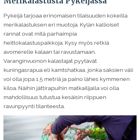
Merikalastusta Pykeijässa
Pykeijä tarjoaa erinomaisen tilaisuuden kokeilla
merikalastuksen eri muotoja. Kylän kallioiset
rannat ovat mitä parhaimpia
heittokalastuspaikkoja. Kysy myös retkiä
avomerelle kalaan tai ravustamaan.
Varanginvuonon kalastajat pyytävät
kuningasrapua eli kamtshatkaa, jonka saksien väli
voi olla jopa 1,5 metriä ja paino lähes kymmenen
kiloa. Näihin jättirapuihin matkailijalla voi olla
mahdollisuus tutustua kesäisin riippuen
ravunpyynti tilanteesta.