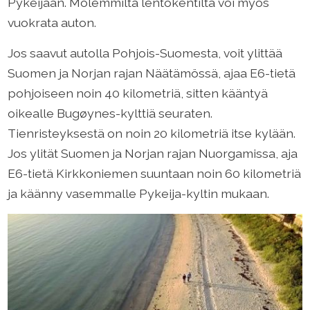
Pykeijaan. Molemmilta lentokentiltä voi myös
vuokrata auton.
Jos saavut autolla Pohjois-Suomesta, voit ylittää
Suomen ja Norjan rajan Näätämössä, ajaa E6-tietä
pohjoiseen noin 40 kilometriä, sitten kääntyä
oikealle Bugøynes-kylttiä seuraten.
Tienristeyksestä on noin 20 kilometriä itse kylään.
Jos ylität Suomen ja Norjan rajan Nuorgamissa, aja
E6-tietä Kirkkoniemen suuntaan noin 60 kilometriä
ja käänny vasemmalle Pykeija-kyltin mukaan.