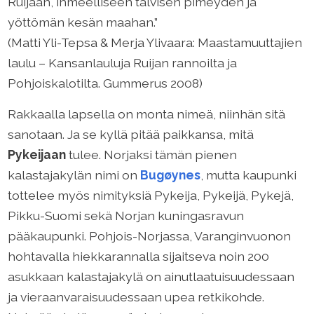
Ruijaan, ihmeelliseen talvisen pimeyden ja
yöttömän kesän maahan.”
(Matti Yli-Tepsa & Merja Ylivaara: Maastamuuttajien
laulu – Kansanlauluja Ruijan rannoilta ja
Pohjoiskalotilta. Gummerus 2008)
Rakkaalla lapsella on monta nimeä, niinhän sitä
sanotaan. Ja se kyllä pitää paikkansa, mitä
Pykeijaan
tulee. Norjaksi tämän pienen
kalastajakylän nimi on
Bugøynes
, mutta kaupunki
tottelee myös nimityksiä Pykeija, Pykeijä, Pykejä,
Pikku-Suomi sekä Norjan kuningasravun
pääkaupunki. Pohjois-Norjassa, Varanginvuonon
hohtavalla hiekkarannalla sijaitseva noin 200
asukkaan kalastajakylä on ainutlaatuisuudessaan
ja vieraanvaraisuudessaan upea retkikohde.