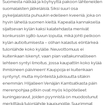
Suomesta nälkää ja köyhyyttä pakoon lähteneiden
suomalaisten jälkeläisiä. Siksi suuri osa
pykeijalaisista puhuukin edelleen kveeniä, joka on
hyvin lähellä suomen kieltä. Kapealla kannaksella
sijaitsevan kylän kaksi kalatehdasta menivät
konkurssiin 1980-luvun lopulla, mikä johti pelkoon
kylän autioitumisesta – olihan kalastus elintärkeä
tulonlähde koko kylälle. Neuvottomuus ei
kuitenkaan iskenyt, vaan pian valtakunnalliseen
lehteen syntyi ilmoitus, jossa kaupattiin koko kylää
ihmisineen päivineen! Kauppoja ei kuitenkaan
syntynyt, mutta myönteistä julkisuutta sitäkin
enemmän. Hiljalleen Venäjän Kamtsatkasta päin
merenpohjaa pitkin ovat myös köpötelleet
kuningasravut, joiden pyynnistä on muodostunut
merkittävä tulonlähde kaupungille. Suurimmat