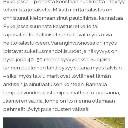
Pykeijassa – pienestä koostaan huolimatta – löytyy
tekemistä jokaiselle. Mikäli meri ja kalastus on
onnistunut kietomaan sinut pauloihinsa, kannattaa
Pykeijassa suunnata kalastusretkelle tai
rapusafarille. Kallioiset rannat ovat myös oivia
heittokalastukseen. Varanginvuonossa on myös
loistavat sukellusmahdollisuudet ja näkyvyys on
hyvä jopa 40–50 metrin syvyydessä. Suojaisa,
lännen puoleinen lahti pysyy sulana myös talvisin
– siksi myös talviuimarit ovat löytäneet tämän
arktisen ja ainutlaatuisen kohteen. Rannalla
lämpiää vuodenajasta riippumatta aito puusauna,
Jäämeren sauna, jonne on ilo mennä ottamaan
pehmeät löylyt pulahdusten välissä!