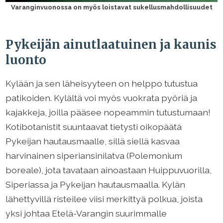
Varanginvuonossa on myös loistavat sukellusmahdollisuudet
Pykeijän ainutlaatuinen ja kaunis
luonto
Kylään ja sen läheisyyteen on helppo tutustua
patikoiden. Kylältä voi myös vuokrata pyöriä ja
kajakkeja, joilla pääsee nopeammin tutustumaan!
Kotibotanistit suuntaavat tietysti oikopäätä
Pykeijan hautausmaalle, sillä siellä kasvaa
harvinainen siperiansinilatva (Polemonium
boreale), jota tavataan ainoastaan Huippuvuorilla,
Siperiassa ja Pykeijan hautausmaalla. Kylän
lähettyvillä risteilee viisi merkittyä polkua, joista
yksi johtaa Etelä-Varangin suurimmalle