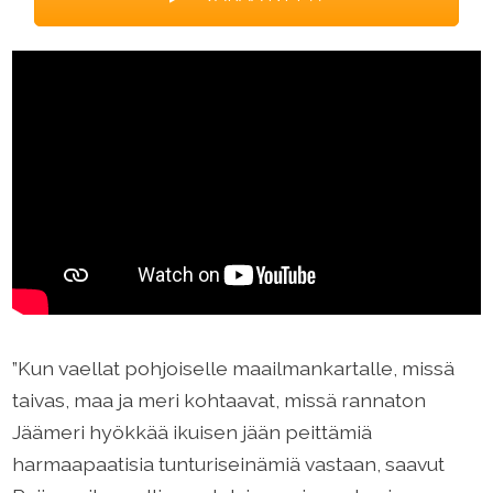
”Kun vaellat pohjoiselle maailmankartalle, missä
taivas, maa ja meri kohtaavat, missä rannaton
Jäämeri hyökkää ikuisen jään peittämiä
harmaapaatisia tunturiseinämiä vastaan, saavut