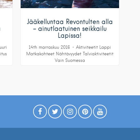
Jääkelluntaa Revontulten alla
ä
– ainutlaatuinen seikkailu
Lapissa!
uuri
14th marraskuu 2016
Aktiviteetit
Lappi
itus
Matkakohteet
Nähtävyydet
Talviaktiviteetit
Vain Suomessa