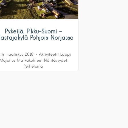
Pykeijä, Pikku-Suomi –
lastajakylä Pohjois-Norjassa
th maaliskuu 2018
Aktiviteetit
Lappi
Majoitus
Matkakohteet
Nähtävyydet
Perheloma