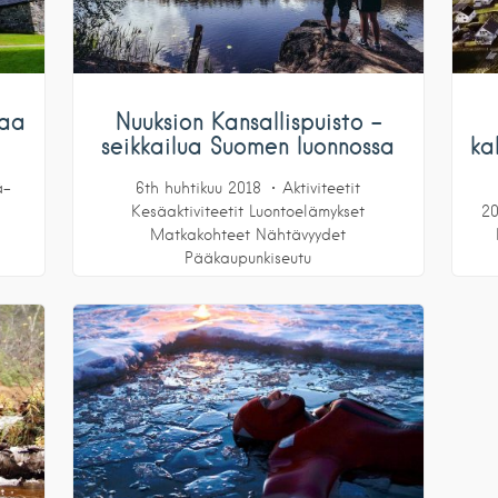
maa
Nuuksion Kansallispuisto –
seikkailua Suomen luonnossa
ka
ä-
6th huhtikuu 2018
Aktiviteetit
Kesäaktiviteetit
Luontoelämykset
20
Matkakohteet
Nähtävyydet
Pääkaupunkiseutu