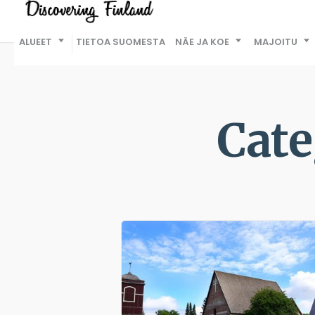
ALUEET
TIETOA SUOMESTA
NÄE JA KOE
MAJOITU
Cate