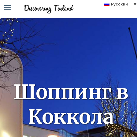
Русский
Шоппинг в
Коккола