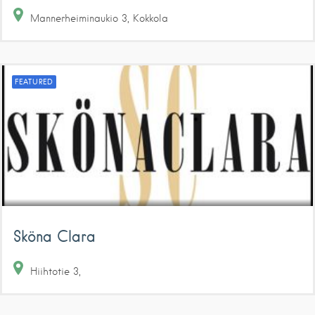
Mannerheiminaukio
3
Kokkola
FEATURED
Sköna Clara
Hiihtotie
3