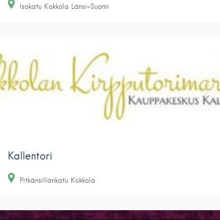
Isokatu
Kokkola
Länsi-Suomi
Kallentori
Pitkänsillankatu
Kokkola