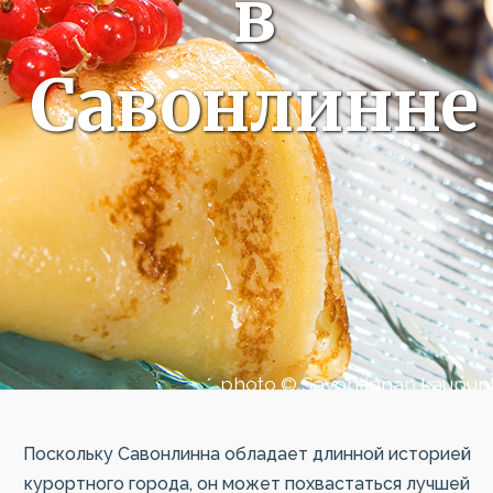
в
Савонлинне
photo © Savonlinnan kaupun
Поскольку Савонлинна обладает длинной историей
курортного города, он может похвастаться лучшей