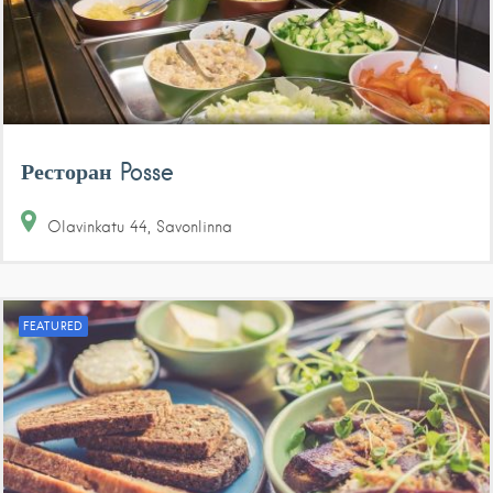
Ресторан Posse
Olavinkatu
44
Savonlinna
FEATURED