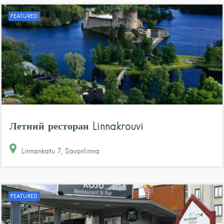
FEATURED
Летний ресторан Linnakrouvi
Linnankatu
7
Savonlinna
FEATURED