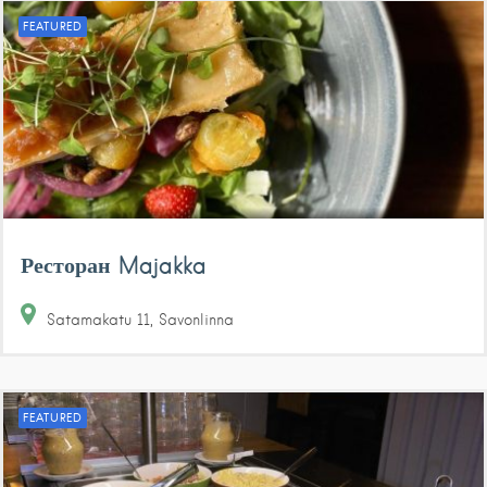
FEATURED
Ресторан Majakka
Satamakatu
11
Savonlinna
FEATURED