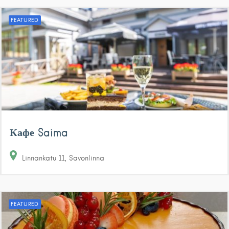
FEATURED
Кафе Saima
Linnankatu
11
Savonlinna
FEATURED