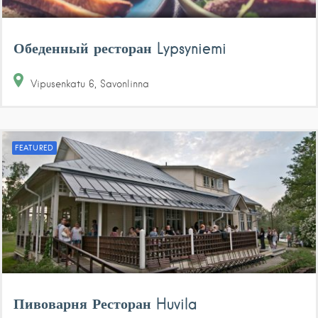
Обеденный ресторан Lypsyniemi
Vipusenkatu
6
Savonlinna
FEATURED
Пивоварня Ресторан Huvila