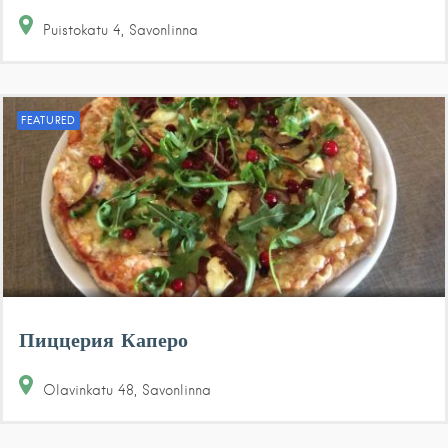
Puistokatu
4
Savonlinna
FEATURED
Пиццерия Каперо
Olavinkatu
48
Savonlinna