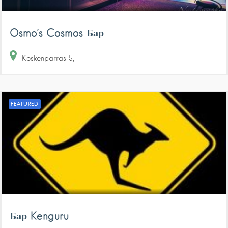
Osmo’s Cosmos Бар
Koskenparras
5
FEATURED
Бар Kenguru