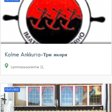
Kolme Ankkuria-Три якоря
Lammassaarentie
11
FEATURED