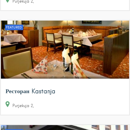
Purjekuja
2
FEATURED
Ресторан Kastanja
Purjekuja
2