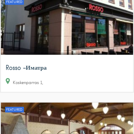
FEATURED
Rosso -Иматра
Koskenparras
1
FEATURED