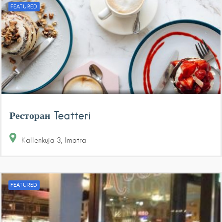
FEATURED
Ресторан Teatteri
Kallenkuja
3
Imatra
FEATURED