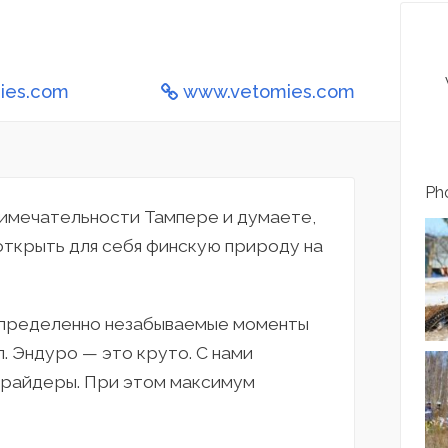
mies.com
www.vetomies.com
Pho
римечательности Тампере и думаете,
открыть для себя финскую природу на
определенно незабываемые моменты
п. Эндуро — это круто. С нами
е райдеры. При этом максимум