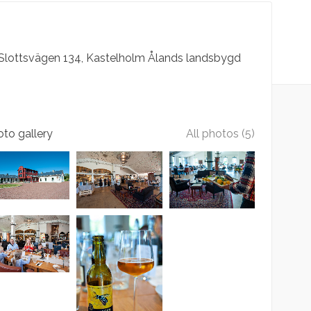
Slottsvägen
134
Kastelholm
Ålands landsbygd
to gallery
All photos (5)