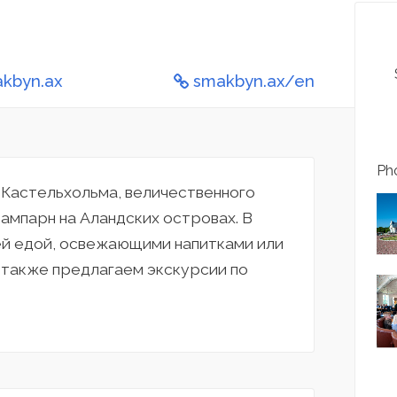
kbyn.ax
smakbyn.ax/en
Pho
т Кастельхольма, величественного
ампарн на Аландских островах. В
й едой, освежающими напитками или
ы также предлагаем экскурсии по