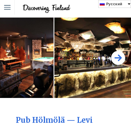
Русский
Pub Hölmölä — Levi